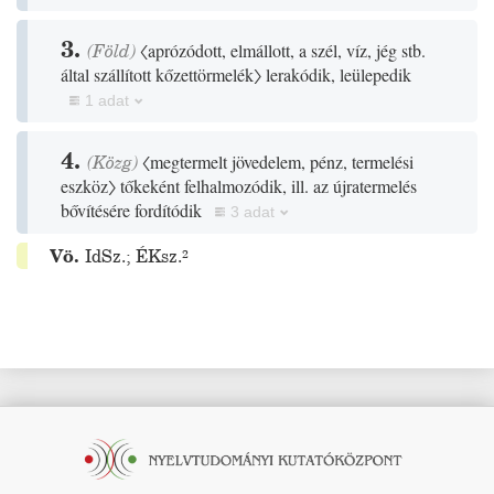
3.
(
Föld
)
〈aprózódott, elmállott, a szél, víz, jég stb.
által szállított kőzettörmelék〉
lerakódik, leülepedik
1 adat
4.
(
Közg
)
〈megtermelt jövedelem, pénz, termelési
eszköz〉
tőkeként felhalmozódik, ill. az újratermelés
bővítésére fordítódik
3 adat
Vö.
IdSz.
;
ÉKsz.²