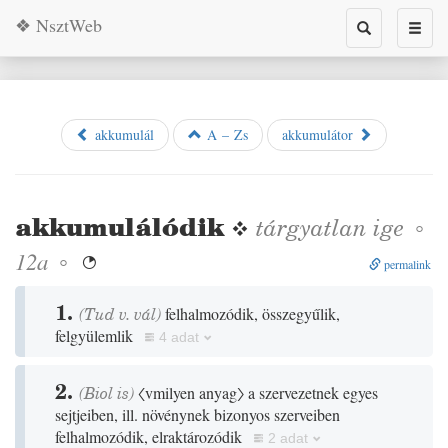
❖ NsztWeb
Toggle
Toggl
search
naviga
akkumulál
A – Zs
akkumulátor
akkumulálódik
❖
tárgyatlan
ige
◦
◦
12a

permalink
1.
(
Tud
v.
vál
)
felhalmozódik, összegyűlik,
felgyülemlik
4 adat
2.
(
Biol
is)
〈vmilyen anyag〉
a szervezetnek egyes
sejtjeiben, ill. növénynek bizonyos szerveiben
felhalmozódik, elraktározódik
2 adat