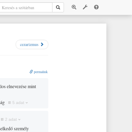
cezarizmus
permalink
alos elnevezése mint
ság
5 adat
2 adat
iselkedő személy