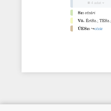
4 adat
Sz:
cézári
Vö.
ÉrtSz.
;
TESz.
ÚESz:
↪
cézár