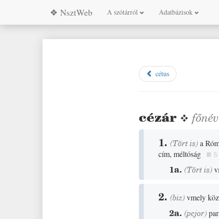
❖ NsztWeb
A szótárról
Adatbázisok
cétus
cézár
❖
főnév
1.
(
Tört
is)
a Róm
cím, méltóság
5
1a.
(
Tört
is)
v
2.
(
biz
)
vmely közö
2a.
(
pejor
)
par