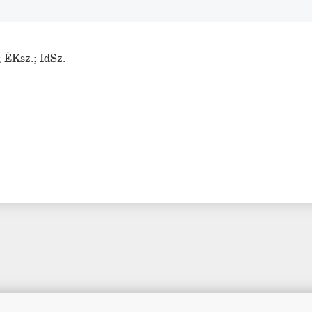
;
ÉKsz.
;
IdSz.