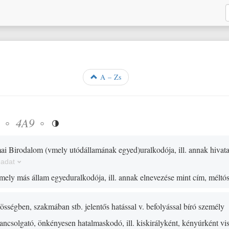
A – Zs
◦
◦
4A9

ai Birodalom
(
vmely utódállamának egyed
)
uralkodója, ill. annak hivat
 adat
mely más állam egyeduralkodója, ill. annak elnevezése mint cím, méltó
sségben, szakmában stb. jelentős hatással v. befolyással bíró személy
ancsolgató, önkényesen hatalmaskodó, ill. kiskirályként, kényúrként v