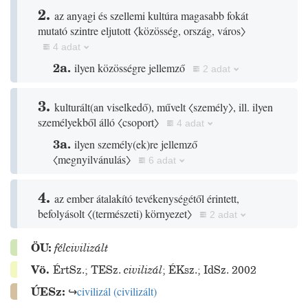
2.
az anyagi és szellemi kultúra magasabb fokát
mutató szintre eljutott
〈közösség, ország, város〉
4 adat
2a.
ilyen közösségre jellemző
2 adat
3.
kulturált
(
an viselkedő
)
, művelt
〈személy〉
, ill. ilyen
személyekből álló
〈csoport〉
4 adat
3a.
ilyen személy
(
ek
)
re jellemző
〈megnyilvánulás〉
6 adat
4.
az ember átalakító tevékenységétől érintett,
befolyásolt
〈
(
természeti
)
környezet〉
2 adat
ÖU:
félcivilizált
Vö.
ÉrtSz.
;
TESz.
civilizál
;
ÉKsz.
;
IdSz. 2002
ÚESz:
↪
civilizál
(
civilizált
)