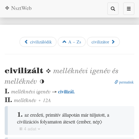
❖ NsztWeb
Toggle
Toggl
search
naviga
civilizálódik
A – Zs
civilizátor
civilizált
❖
melléknévi igenév
és
melléknév

permalink
I.
civilizál.
melléknévi igenév
→
II.
melléknév
◦
12A
1.
az eredeti, primitív állapotán már túljutott, a
civilizációs folyamaton átesett
〈ember, nép〉
4 adat