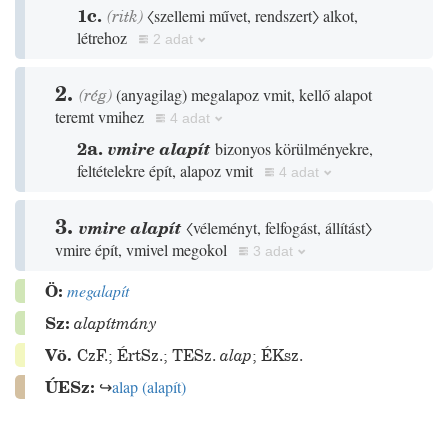
1c.
(
ritk
)
〈szellemi művet, rendszert〉
alkot,
létrehoz
2 adat
2.
(
rég
)
(
anyagilag
)
megalapoz vmit, kellő alapot
teremt vmihez
4 adat
2a.
vmire alapít
bizonyos körülményekre,
feltételekre épít, alapoz vmit
4 adat
3.
vmire alapít
〈véleményt, felfogást, állítást〉
vmire épít, vmivel megokol
3 adat
Ö:
megalapít
Sz:
alapítmány
Vö.
CzF.
;
ÉrtSz.
;
TESz.
alap
;
ÉKsz.
ÚESz:
↪
alap
(
alapít
)