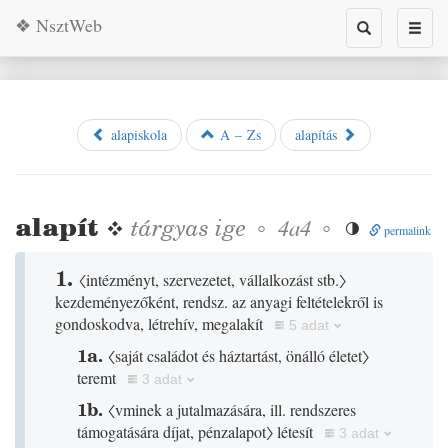
❖ NsztWeb
Toggle
Toggl
search
naviga
alapiskola
A – Zs
alapítás
alapít
❖
tárgyas
ige
◦
◦
4a4

permalink
1.
〈intézményt, szervezetet, vállalkozást stb.〉
kezdeményezőként, rendsz. az anyagi feltételekről is
gondoskodva, létrehív, megalakít
5 adat
1a.
〈saját családot és háztartást, önálló életet〉
teremt
3 adat
1b.
〈vminek a jutalmazására, ill. rendszeres
támogatására díjat, pénzalapot〉
létesít
3 adat