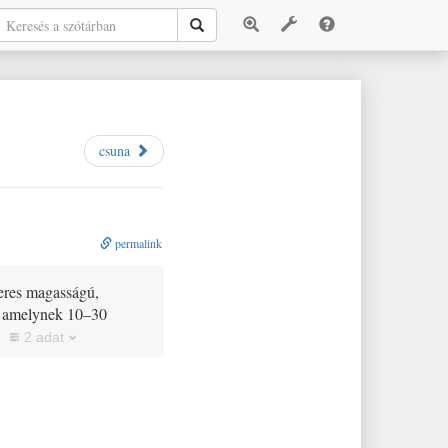
csuna
permalink
éteres magasságú,
ű, amelynek 10–30
2 adat