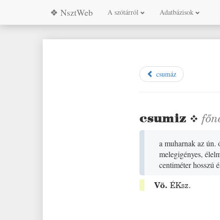
❖ NsztWeb
A szótárról
Adatbázisok
csumáz
csumiz
❖
főn
a muharnak az ún. ó
melegigényes, élelm
centiméter hosszú é
Vö.
ÉKsz.