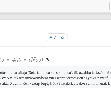
A – Zs
év
◦
◦
(
Növ
)
4A8

riás muhar alfaja
(Setaria italica subsp. italica)
, ill. az abba tartozó, m
iszer- v. takarmánynövényként világszerte termesztett egyéves pázsitf
s akár 3 centiméter vastag bugájáról a füzérkék éréskor sem hullanak le