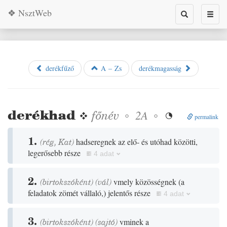
❖ NsztWeb
Toggle
Toggl
search
naviga
derékfűző
A – Zs
derékmagasság
derékhad
❖
főnév
◦
◦
2A

permalink
1.
(
rég
,
Kat
)
hadseregnek az elő- és utóhad közötti,
legerősebb része
4 adat
2.
(birtokszóként)
(
vál
)
vmely közösségnek
(
a
feladatok zömét vállaló,
)
jelentős része
4 adat
3.
(birtokszóként)
(
sajtó
)
vminek a