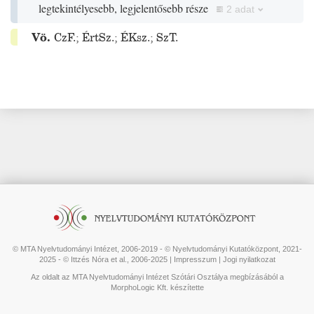
legtekintélyesebb, legjelentősebb része
2 adat
Vö.
CzF.
;
ÉrtSz.
;
ÉKsz.
;
SzT.
© MTA Nyelvtudományi Intézet, 2006-2019 - © Nyelvtudományi Kutatóközpont, 2021-
2025 - © Ittzés Nóra et al., 2006-2025 |
Impresszum
|
Jogi nyilatkozat
Az oldalt az MTA Nyelvtudományi Intézet Szótári Osztálya megbízásából a
MorphoLogic Kft. készítette