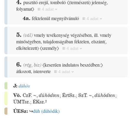
4.
pusztító erejű, tomboló
〈
(
természeti
)
jelenség,
folyamat〉
4 adat
4a.
féktelenül megnyilvánuló
4 adat
5.
(
vál
)
vmely tevékenység végzésében, ill. vmely
minőségében, tulajdonságában féktelen, elszánt
(
,
elkötelezett
)
〈személy〉
4 adat
6.
(
rég
,
biz
)
〈keserűen indulatos beszédben:〉
átkozott, istenverte
4 adat
J:
dühös
Vö.
CzF.
~
,
dühödten
;
ÉrtSz.
;
SzT.
~
,
dühödten
;
ÚMTsz.
;
ÉKsz.²
ÚESz:
↪
düh
(
dühödik
)