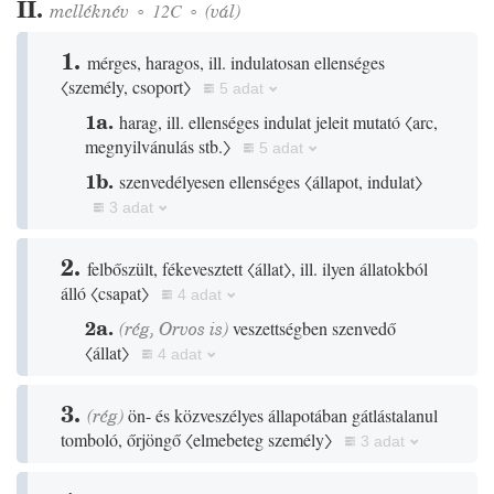
II.
melléknév
◦
12C
◦
(
vál
)
1.
mérges, haragos, ill. indulatosan ellenséges
〈személy, csoport〉
5 adat
1a.
harag, ill. ellenséges indulat jeleit mutató
〈arc,
megnyilvánulás stb.〉
5 adat
1b.
szenvedélyesen ellenséges
〈állapot, indulat〉
3 adat
2.
felbőszült, fékevesztett
〈állat〉
, ill. ilyen állatokból
álló
〈csapat〉
4 adat
2a.
(
rég
,
Orvos
is)
veszettségben szenvedő
〈állat〉
4 adat
3.
(
rég
)
ön- és közveszélyes állapotában gátlástalanul
tomboló, őrjöngő
〈elmebeteg személy〉
3 adat