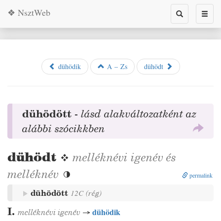
❖ NsztWeb
Toggle
Toggl
search
naviga
dühödik
A – Zs
dühödt
dühödött
-
lásd alakváltozatként az
alábbi szócikkben
dühödt
❖
melléknévi igenév
és
melléknév

permalink
dühödött
12C
(
rég
)
I.
dühödik
melléknévi igenév
→