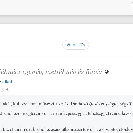
A – Zs
léknévi igenév
,
melléknév
és
főnév

alkot
→
◦
(
vál
)
nkát, kül. szellemi, művészi alkotást létrehozó
〈tevékenység
(
et végző
)
st létrehozó, megteremtő, ill. ilyen képességgel, tehetséggel rendelkező
kül. szellemi művek létrehozására alkalmassá tevő, ill. azt segítő, előidé