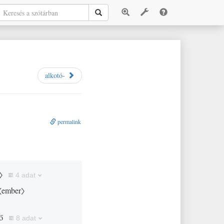
alkotó-
permalink
〉
4 adat
〈ember〉
ző
8 adat