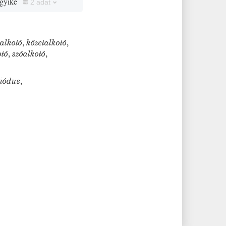
egyike
2 adat
alkotó
,
kőzetalkotó
,
otó
,
szóalkotó
,
riódus
,