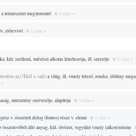
, a természetet meg
)
teremtő
3 adat
ív, előrevivő
2 adat
 kül. szellemi, művészi alkotás létrehozója, ill. szerzője
5 adat
zerűen is)
(
Vall
v.
vál
)
a világ, ill. vmely létező, rendsz. élőlény mega
saság, intézmény szervezője, alapítója
3 adat
gész v. összetett dolog
(
fontos
)
része v. eleme
4 adat
b összetevőből álló anyag, kül. ötvözet, vegyület vmely
(
alkotó
)
eleme