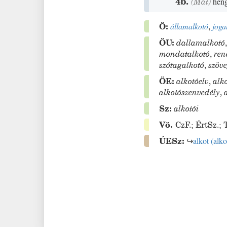
4b.
(
Mat
)
heng
Ö:
államalkotó
,
joga
ÖU:
dallamalkotó
mondatalkotó
,
ren
szótagalkotó
,
szöv
ÖE:
alkotóelv
,
alk
alkotószenvedély
,
Sz:
alkotói
Vö.
CzF.
;
ÉrtSz.
;
ÚESz:
↪
alkot
(
alko