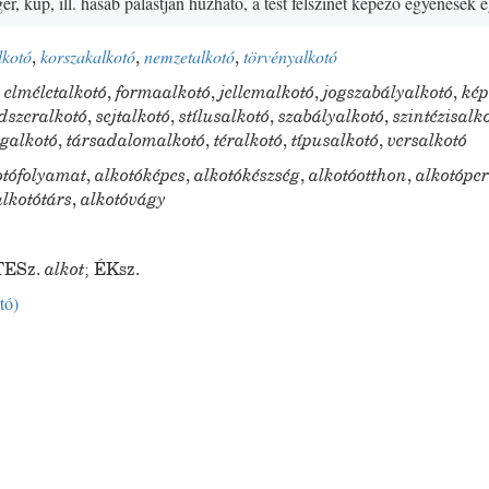
er, kúp, ill. hasáb palástján húzható, a test felszínét képező egyenesek 
lkotó
,
korszakalkotó
,
nemzetalkotó
,
törvényalkotó
,
elméletalkotó
,
formaalkotó
,
jellemalkotó
,
jogszabályalkotó
,
kép
dszeralkotó
,
sejtalkotó
,
stílusalkotó
,
szabályalkotó
,
szintézisalk
egalkotó
,
társadalomalkotó
,
téralkotó
,
típusalkotó
,
versalkotó
otófolyamat
,
alkotóképes
,
alkotókészség
,
alkotóotthon
,
alkotópe
alkotótárs
,
alkotóvágy
TESz.
alkot
;
ÉKsz.
tó
)