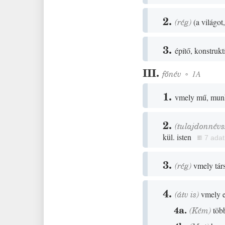
2.
(
rég
)
(
a világot
3.
építő, konstrukt
III.
főnév
◦
1A
1.
vmely mű, munka,
2.
(tulajdonnévs
kül. isten
7 adat
3.
(
rég
)
vmely tár
4.
(
átv is
)
vmely e
4a.
(
Kém
)
töb