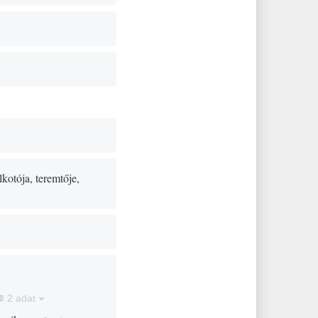
lkotója, teremtője,
2 adat