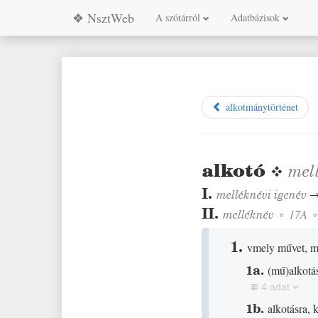
❖ NsztWeb
A szótárról
Adatbázisok
alkotmánytörténet
alkotó
❖
mel
I.
melléknévi igenév
II.
melléknév
◦
17A
1.
vmely művet, mu
1a.
(
mű
)
alkotá
4 adat
1b.
alkotásra, 