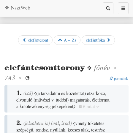
❖ NsztWeb
Toggle
Toggl
search
naviga
elefántcsont
A – Zs
elefántfóka
elefántcsonttorony
❖
főnév
◦
◦
7A3

permalink
1.
(
vál
)
〈
(
a társadalmi és közélettől
)
elzárkózó,
elvonuló
(
művészi v. tudósi
)
magatartás, életforma,
alkotótevékenység jelképeként〉
6 adat
2.
(jelzőként is)
(
vál
,
irod
)
〈vmely tökéletes
szépségű, rendsz. nyúlánk, kecses alak, testrész