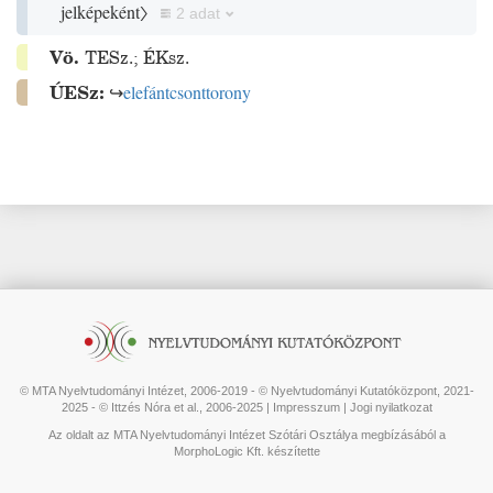
jelképeként〉
2 adat
Vö.
TESz.
;
ÉKsz.
ÚESz:
↪
elefántcsonttorony
© MTA Nyelvtudományi Intézet, 2006-2019 - © Nyelvtudományi Kutatóközpont, 2021-
2025 - © Ittzés Nóra et al., 2006-2025 |
Impresszum
|
Jogi nyilatkozat
Az oldalt az MTA Nyelvtudományi Intézet Szótári Osztálya megbízásából a
MorphoLogic Kft. készítette