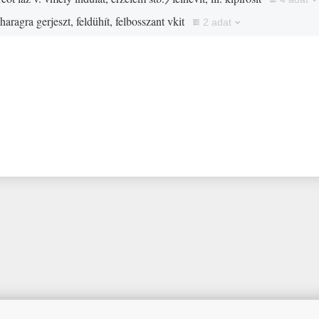
haragra gerjeszt, feldühít, felbosszant vkit
2 adat