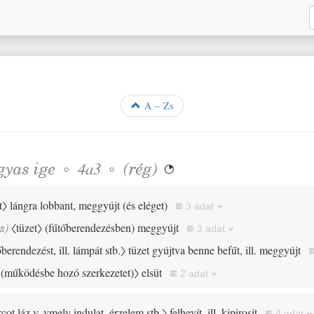
A – Zs
gyas
ige
◦
◦
(
rég
)
4a3

t〉
lángra lobbant, meggyújt
(
és eléget
)
3 adat
is
)
〈tüzet〉
(
fűtőberendezésben
)
meggyújt
3 adat
őberendezést, ill. lámpát stb.〉
tüzet gyújtva benne befűt, ill. meggyújt
t
(
működésbe hozó szerkezetet
)
〉
elsüt
2 adat
arcot láz v. vmely indulat, érzelem stb.〉
felhevít, ill. kipirosít
4 adat