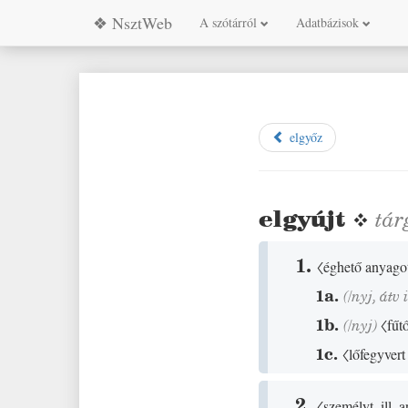
❖ NsztWeb
A szótárról
Adatbázisok
elgyőz
elgyújt
❖
tár
1.
〈éghető anyago
1a.
(
/
nyj
,
átv 
1b.
(
/
nyj
)
〈fűt
1c.
〈lőfegyver
2.
〈személyt, ill. 