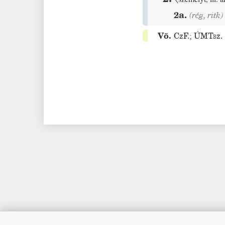
2a.
(
rég
,
ritk
)
Vö.
CzF.
;
ÚMTsz.