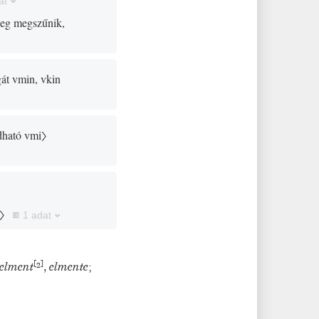
at
leg megszűnik,
gát vmin, vkin
adható vmi〉
i〉
1 adat
[
]
elment
²
,
elmente
;