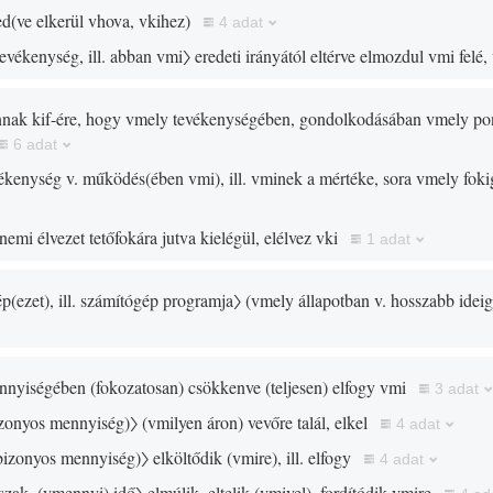
ed
(
ve elkerül vhova, vkihez
)
4 adat
evékenység, ill. abban vmi〉
eredeti irányától eltérve elmozdul vmi felé,
nnak kif-ére, hogy vmely tevékenységében, gondolkodásában vmely pon
6 adat
ékenység v. működés
(
ében vmi
)
, ill. vminek a mértéke, sora vmely foki
 nemi élvezet tetőfokára jutva kielégül, elélvez vki
1 adat
ép
(
ezet
)
, ill. számítógép programja〉
(
vmely állapotban v. hosszabb idei
nnyiségében
(
fokozatosan
)
csökkenve
(
teljesen
)
elfogy vmi
3 adat
izonyos mennyiség
)
〉
(
vmilyen áron
)
vevőre talál, elkel
4 adat
bizonyos mennyiség
)
〉
elköltődik
(
vmire
)
, ill. elfogy
4 adat
szak,
(
vmennyi
)
idő〉
elmúlik, eltelik
(
vmivel
)
, fordítódik vmire