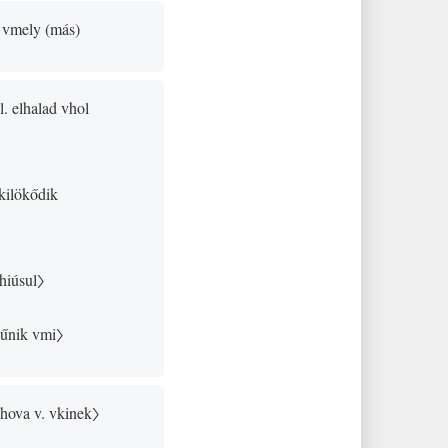
l. vmely
(
más
)
ll. elhalad vhol
 kilökődik
ghiúsul〉
zűnik vmi〉
hova v. vkinek〉