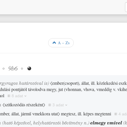
A – Zs
◦
◦
9b6

árgyragos határozóval is)
〈ember
(
csoport
)
, állat, ill. közlekedési esz
ndulási pontjától távolodva megy, jut
(
vhonnan, vhova, vmeddig v. vkih
ol
8 adat
n
〈szitkozódás részeként〉
3 adat
ember, állat, jármű vmekkora utat〉
megtesz, ill. képes megtenni
4 ad
n
(ható képzővel, helyhatározói bővítmény n.)
elmegy vmivel
(