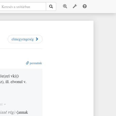
elmegyengeség
permalink
köz
(
zel vki
)
〉
ez
)
, ill. elvonul v.
at
kissé
rég
)
〈annak