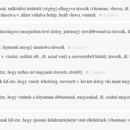
ását, működési területét
(
végleg
)
elhagyva távozik
(
vhonnan, vhova
)
, il
álasztva v. állást vállalva belép, beáll vhova, vminek
6 adat
átszólagos
)
mozgásban levő dolog, jelenség〉
(
továbbvonulva
)
távozik, i
v. légnemű anyag〉
áramolva távozik
3 adat
. vizelet, széklet stb., ill. azzal vmi〉
a szervezetből kiürül, távozik, ill.
ére, hogy terhes nő magzatát elveszti, elvetél〉
2 adat
k kif-ére, hogy vmely lehetőség, tervezett v. kívánt dolog vki miatt me
-ére, hogy vminek a folyamata abbamarad, megszakad, ill. ezáltal megs
nnak kif-ére, hogy
(
postai
)
küldeményként vmit elküldenek
(
vhonnan
)
v