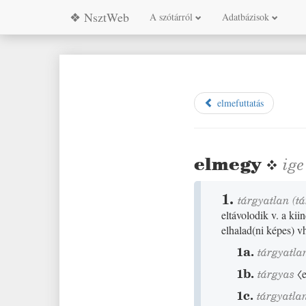
❖ NsztWeb
A szótárról
Adatbázisok
elmefuttatás
elmegy
❖
ige
1.
tárgyatlan
(t
eltávolodik v. a kii
elhalad
(
ni képes
)
vh
1a.
tárgyatla
1b.
tárgyas
〈
1c.
tárgyatla