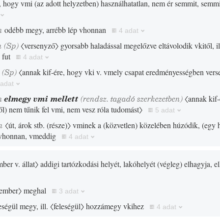
e, hogy vmi
(
az adott helyzetben
)
használhatatlan, nem ér semmit, semm
n
odébb megy, arrébb lép vhonnan
4 adat
n
(
Sp
)
〈versenyző〉
gyorsabb haladással megelőzve eltávolodik vkitől, i
 fut
4 adat
n
(
Sp
)
〈annak kif-ére, hogy vki v. vmely csapat eredményességben vers
 adat
n
elmegy vmi mellett
(rendsz. tagadó szerkezetben)
〈annak kif
ől
)
nem tűnik fel vmi, nem vesz róla tudomást〉
5 adat
n
〈út, árok stb.
(
része
)
〉
vminek a
(
közvetlen
)
közelében húzódik,
(
egy 
t vhonnan, vmeddig
4 adat
ber v. állat〉
addigi tartózkodási helyét, lakóhelyét
(
végleg
)
elhagyja, e
ember〉
meghal
3 adat
eségül megy, ill.
〈feleségül〉
hozzámegy vkihez
4 adat