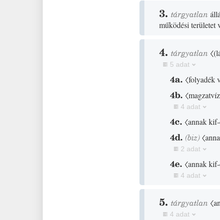
3.
tárgyatlan
áll
működési területet v
4.
tárgyatlan
〈
(
l
5 adat
4a.
〈folyadék 
4b.
〈magzatvíz v
4 adat
4c.
〈annak kif-
4d.
(
biz
)
〈anna
2 adat
4e.
〈annak kif
4 adat
5.
tárgyatlan
〈a
4 adat