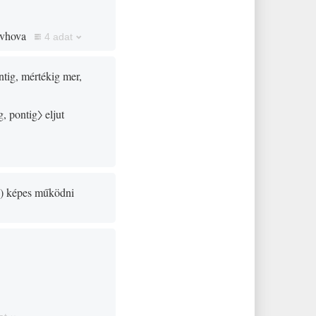
 vhova
4 adat
tig, mértékig mer,
g, pontig〉
eljut
g
)
képes működni