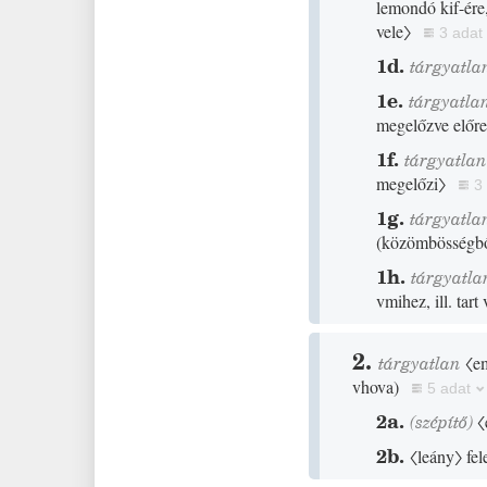
lemondó kif-ér
vele〉
3 adat
1d.
tárgyatla
1e.
tárgyatla
megelőzve előre
1f.
tárgyatla
megelőzi〉
3
1g.
tárgyatla
(
közömbösségb
1h.
tárgyatla
vmihez, ill. tar
2.
tárgyatlan
〈em
vhova
)
5 adat
2a.
(
szépítő
)
〈
2b.
〈leány〉
fel