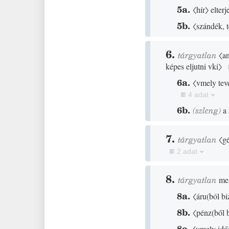
5a.
〈hír〉
elterj
5b.
〈szándék, t
6.
tárgyatlan
〈a
képes eljutni vki〉
6a.
〈vmely tev
4 adat
6b.
(
szleng
)
a
7.
tárgyatlan
〈g
2 adat
8.
tárgyatlan
me
8a.
〈áru
(
ból b
8b.
〈pénz
(
ből 
8c.
〈vmely idő