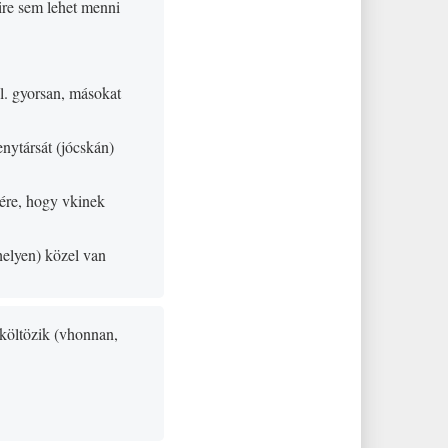
ire sem lehet menni
ll. gyorsan, másokat
enytársát
(
jócskán
)
-ére, hogy vkinek
helyen
)
közel van
lköltözik
(
vhonnan,