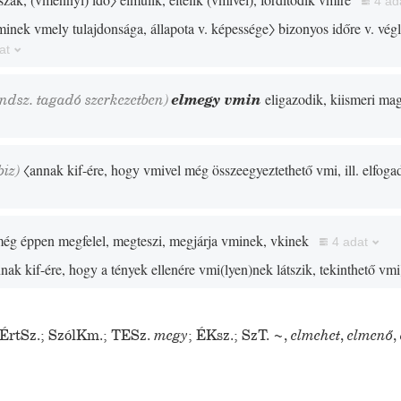
4 ad
minek vmely tulajdonsága, állapota v. képessége〉
bizonyos időre v. vég
at
endsz. tagadó szerkezetben)
elmegy vmin
eligazodik, kiismeri ma
biz
)
〈annak kif-ére, hogy vmivel még összeegyeztethető vmi, ill. elfog
ég éppen megfelel, megteszi, megjárja vminek, vkinek
4 adat
nak kif-ére, hogy a tények ellenére vmi
(
lyen
)
nek látszik, tekinthető vm
ÉrtSz.
;
SzólKm.
;
TESz.
megy
;
ÉKsz.
;
SzT.
~
,
elmehet
,
elmenő
,