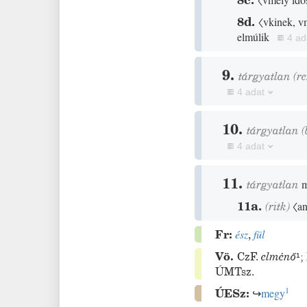
8d.
〈vkinek, v
elmúlik
4 ad
9.
tárgyatlan
(r
4 adat
10.
tárgyatlan
(
4 adat
11.
tárgyatlan
m
11a.
(
ritk
)
〈an
Fr:
ész
,
fül
Vö.
CzF.
elmėnő
¹
;
ÚMTsz.
1
ÚESz:
↪
megy