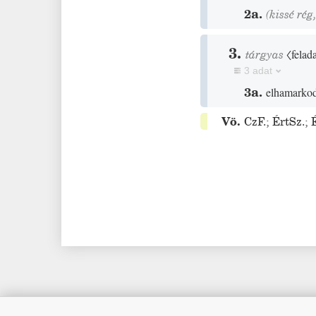
2a.
(
kissé
rég
3.
tárgyas
〈felad
3 adat
3a.
elhamarkodv
Vö.
CzF.
;
ÉrtSz.
;