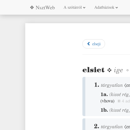
❖ NsztWeb
A szótárról
Adatbázisok
elseji
elsiet
❖
ige
1.
tárgyatlan
〈em
1a.
(
kissé
rég
(
vhova
)
4 ad
1b.
(
kissé
rég
2.
tárgyatlan
〈e