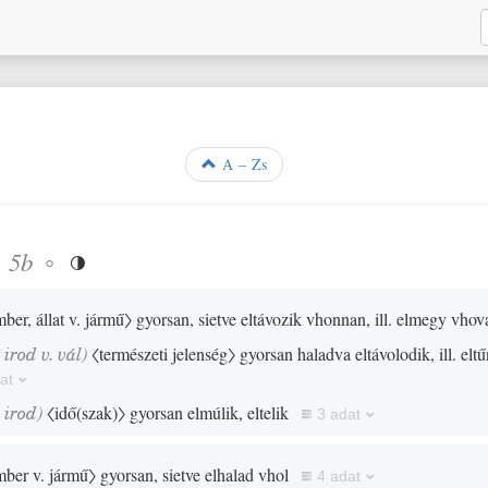
A – Zs
◦
◦
5b

ber, állat v. jármű〉
gyorsan, sietve eltávozik vhonnan, ill. elmegy vhov
,
irod
v.
vál
)
〈természeti jelenség〉
gyorsan haladva eltávolodik, ill. el
at
,
irod
)
〈idő
(
szak
)
〉
gyorsan elmúlik, eltelik
3 adat
mber v. jármű〉
gyorsan, sietve elhalad vhol
4 adat