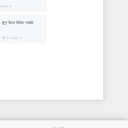
 adat
 így hoz létre vmit
4 adat