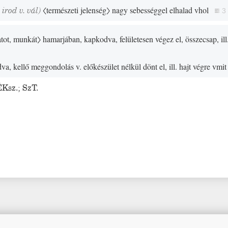
,
irod
v.
vál
)
〈természeti jelenség〉
nagy sebességgel elhalad vhol
3
atot, munkát〉
hamarjában, kapkodva, felületesen végez el, összecsap, ill.
a, kellő meggondolás v. előkészület nélkül dönt el, ill. hajt végre vmit
ÉKsz.
;
SzT.