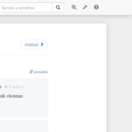
elsikkad
permalink
a
5 adat
tűnik vhonnan