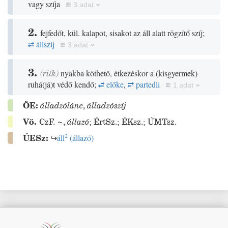
vagy szíja
3 adat
2.
fejfedőt, kül. kalapot, sisakot az áll alatt rögzítő szíj;
állszíj
3 adat
3.
(
ritk
)
nyakba köthető, étkezéskor a
(
kisgyermek
)
ruhá
(
já
)
t védő kendő;
előke
,
partedli
1 adat
ÖE:
álladzólánc
,
álladzószíj
Vö.
CzF.
~
,
állazó
;
ÉrtSz.
;
ÉKsz.
;
ÚMTsz.
2
ÚESz:
↪
áll
(
állazó
)