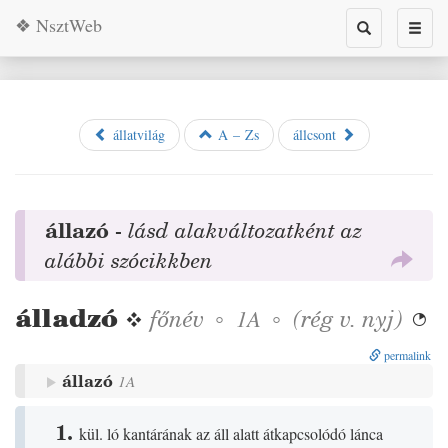
❖ NsztWeb
Toggle
Toggl
search
naviga
állatvilág
A – Zs
állcsont
állazó
-
lásd alakváltozatként az
alábbi szócikkben
álladzó
❖
főnév
◦
◦
(
rég
v.
nyj
)
1A

permalink
állazó
1A
1.
kül. ló kantárának az áll alatt átkapcsolódó lánca