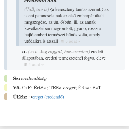
eredendő bűn
(
Vall
,
átv is
)
〈a keresztény tanítás szerint:〉
az
isteni parancsolatnak az első emberpár általi
megszegése, az ún. ősbűn, ill. az annak
következtében megromlott, gyarló, rosszra
hajló emberi természet bűnös volta, amely
utódaikra is átszáll
5 adat
a.
(
-n
v.
-leg
raggal, hsz-szerűen)
eredeti
állapotában, eredeti természeténél fogva, eleve
4 adat
Sz:
eredendőség
Vö.
CzF.
;
ÉrtSz.
;
TESz.
ereget
;
ÉKsz.
;
SzT.
ÚESz:
↪
ereget
(
eredendő
)