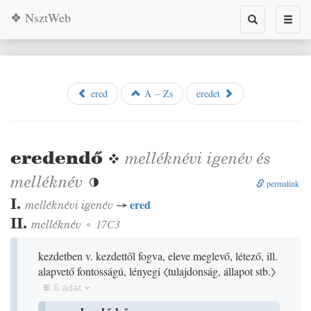
❖ NsztWeb
Toggle
Toggl
search
naviga
ered
A – Zs
eredet
eredendő
❖
melléknévi igenév
és
melléknév

permalink
I.
ered
melléknévi igenév
→
II.
melléknév
◦
17C3
kezdetben v. kezdettől fogva, eleve meglevő, létező, ill.
alapvető fontosságú, lényegi
〈tulajdonság, állapot stb.〉
6 adat