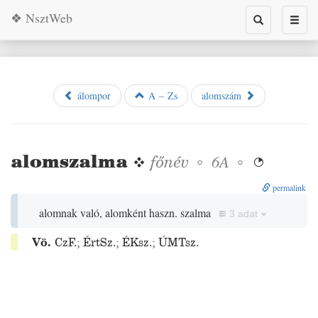
❖ NsztWeb
Toggle
Toggl
search
naviga
álompor
A – Zs
alomszám
alomszalma
❖
főnév
◦
◦
6A

permalink
alomnak való, alomként haszn. szalma
3 adat
Vö.
CzF.
;
ÉrtSz.
;
ÉKsz.
;
ÚMTsz.