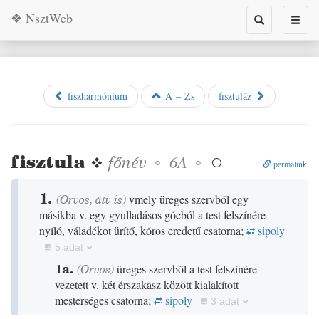
❖ NsztWeb
Toggle
Toggl
search
naviga
fiszharmónium
A – Zs
fisztuláz
fisztula
❖
főnév
◦
◦
6A

permalink
1.
(
Orvos
,
átv is
)
vmely üreges szervből egy
másikba v. egy gyulladásos gócból a test felszínére
nyíló, váladékot ürítő, kóros eredetű csatorna;
sipoly
5 adat
1a.
(
Orvos
)
üreges szervből a test felszínére
vezetett v. két érszakasz között kialakított
mesterséges csatorna;
sipoly
3 adat