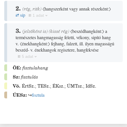
2.
(
rég
,
ritk
)
〈hangszerként vagy annak részeként:〉
síp
1 adat
3.
(jelzőként is)
(
kissé
rég
)
〈beszédhangként:〉
a
természetes hangmagasság feletti, vékony, sipító hang
v.
〈énekhangként:〉
fejhang, falzett, ill. ilyen magasságú
beszéd- v. énekhangok regisztere, hangfekvése
5 adat
ÖE:
fisztulahang
Sz:
fisztulás
Vö.
ÉrtSz.
;
TESz.
;
ÉKsz.
;
ÚMTsz.
;
IdSz.
ÚESz:
↪
fisztula