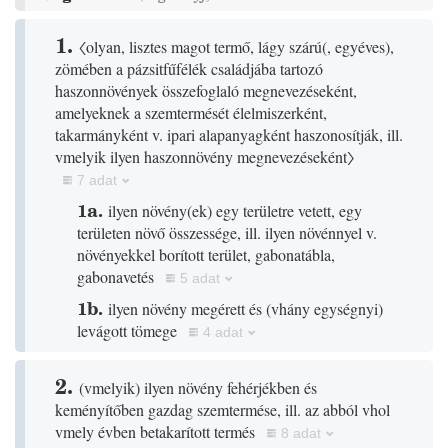
1.
〈olyan, lisztes magot termő, lágy szárú
(
, egyéves
)
,
zömében a pázsitfűfélék családjába tartozó
haszonnövények összefoglaló megnevezéseként,
amelyeknek a szemtermését élelmiszerként,
takarmányként v. ipari alapanyagként haszonosítják, ill.
vmelyik ilyen haszonnövény megnevezéseként〉
7 adat
1a.
ilyen növény
(
ek
)
egy területre vetett, egy
területen növő összessége, ill. ilyen növénnyel v.
növényekkel borított terület, gabonatábla,
gabonavetés
5 adat
1b.
ilyen növény megérett és
(
vhány egységnyi
)
levágott tömege
4 adat
2.
(
vmelyik
)
ilyen növény fehérjékben és
keményítőben gazdag szemtermése, ill. az abból vhol
vmely évben betakarított termés
8 adat