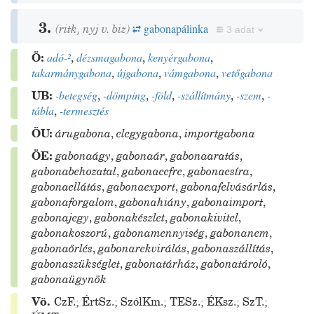
3.
(
ritk
,
nyj
v.
biz
)
gabonapálinka
3 adat
Ö:
adó-
²
,
dézsmagabona
,
kenyérgabona
,
takarmánygabona
,
újgabona
,
vámgabona
,
vetőgabona
UB:
-betegség
,
-dömping
,
-föld
,
-szállítmány
,
-szem
,
-
tábla
,
-termesztés
ÖU:
árugabona
,
elegygabona
,
importgabona
ÖE:
gabonaágy
,
gabonaár
,
gabonaaratás
,
gabonabehozatal
,
gabonacefre
,
gabonacsíra
,
gabonaellátás
,
gabonaexport
,
gabonafelvásárlás
,
gabonaforgalom
,
gabonahiány
,
gabonaimport
,
gabonajegy
,
gabonakészlet
,
gabonakivitel
,
gabonakoszorú
,
gabonamennyiség
,
gabonanem
,
gabonaőrlés
,
gabonarekvirálás
,
gabonaszállítás
,
gabonaszükséglet
,
gabonatárház
,
gabonatároló
,
gabonaügynök
Vö.
CzF.
;
ÉrtSz.
;
SzólKm.
;
TESz.
;
ÉKsz.
;
SzT.
;