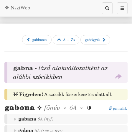
❖ NsztWeb
Toggle
Toggl
search
naviga
gabbancs
A – Zs
gabógyás
gabna
-
lásd alakváltozatként az
alábbi szócikkben
🚧
Figyelem!
A szócikk főszerkesztés alatt áll.
gabona
❖
főnév
◦
◦
6A

permalink
gabana
6A
(
nyj
)
gabna
6A
(
rég
v.
nyj
)