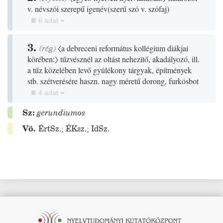
v. névszói szerepű igenév
(
szerű szó v. szófaj
)
6 adat
3.
(
rég
)
〈a debreceni református kollégium diákjai
körében:〉
tűzvésznél az oltást nehezítő, akadályozó, ill.
a tűz közelében levő gyúlékony tárgyak, építmények
stb. szétverésére haszn. nagy méretű dorong, furkósbot
4 adat
Sz:
gerundiumos
Vö.
ÉrtSz.
;
ÉKsz.
;
IdSz.