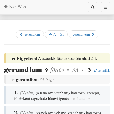
❖ NsztWeb
Toggle
Toggl
search
naviga
gerundiom
A – Zs
gerundivum
🚧
Figyelem!
A szócikk főszerkesztés alatt áll.
gerundium
❖
főnév
◦
◦
3A

permalink
gerundiom
3A
(
rég
)
1.
(
Nyelvt
)
〈a latin nyelvtanban:〉
határozói szerepű,
főnévként ragozható főnévi igenév
4 adat
2.
(
Nyelvt
)
〈egyéb nyelvek nyelvtanában:〉
határozói