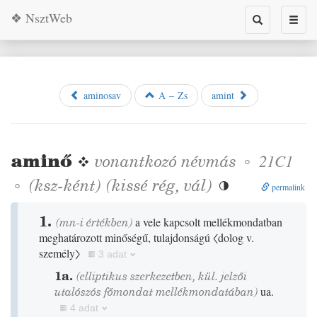
❖ NsztWeb
Toggle
Toggl
search
naviga
aminosav
A – Zs
amint
aminő
❖
vonantkozó névmás
◦
21C1
◦
(ksz-ként)
(
kissé
rég
,
vál
)

permalink
1.
(mn-i értékben)
a vele kapcsolt mellékmondatban
meghatározott minőségű, tulajdonságú
〈dolog v.
személy〉
3 adat
1a.
(elliptikus szerkezetben, kül. jelzői
utalószós főmondat mellékmondatában)
ua.
4 adat