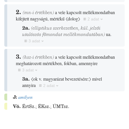
2.
(mn-i értékben)
a vele kapcsolt mellékmondatban
kifejtett nagyságú, mértékű
〈dolog〉
2 adat
2a.
(elliptikus szerkezetben, kül. jelzői
utalószós főmondat mellékmondatában)
ua.
3 adat
3.
(hsz-i értékben)
a vele kapcsolt mellékmondatban
meghatározott mértékben, fokban, amennyire
3 adat
3a.
〈ok v. magyarázat bevezetésére:〉
mivel
annyira
2 adat
J:
amilyen
Vö.
ÉrtSz.
;
ÉKsz.
;
ÚMTsz.