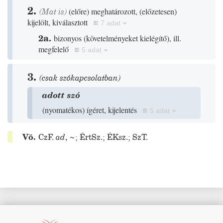
2.
(
Mat
is)
(
előre
)
meghatározott,
(
előzetesen
)
kijelölt, kiválasztott
7 adat
2a.
bizonyos
(
követelményeket kielégítő
)
, ill.
megfelelő
5 adat
3.
(csak szókapcsolatban)
adott szó
(
nyomatékos
)
ígéret, kijelentés
5 adat
Vö.
CzF.
ad
,
~
;
ÉrtSz.
;
ÉKsz.
;
SzT.