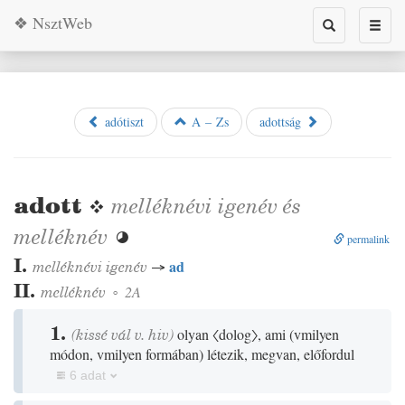
❖ NsztWeb
Toggle
Toggl
search
naviga
adótiszt
A – Zs
adottság
adott
❖
melléknévi igenév
és
melléknév

permalink
I.
ad
melléknévi igenév
→
II.
melléknév
◦
2A
1.
(
kissé
vál
v.
hiv
)
olyan
〈dolog〉
, ami
(
vmilyen
módon, vmilyen formában
)
létezik, megvan, előfordul
6 adat