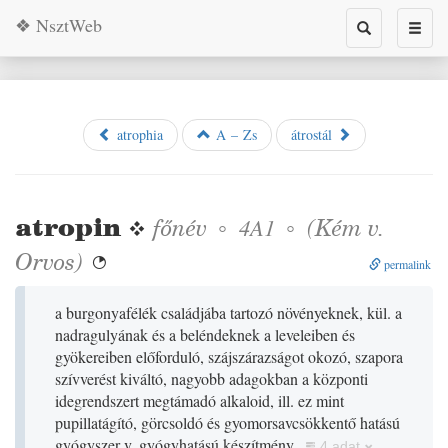
❖ NsztWeb
Toggle
Toggl
search
naviga
atrophia
A – Zs
átrostál
atropin
❖
főnév
◦
◦
(
Kém
v.
4A1
Orvos
)

permalink
a burgonyafélék családjába tartozó növényeknek, kül. a
nadragulyának és a beléndeknek a leveleiben és
gyökereiben előforduló, szájszárazságot okozó, szapora
szívverést kiváltó, nagyobb adagokban a központi
idegrendszert megtámadó alkaloid, ill. ez mint
pupillatágító, görcsoldó és gyomorsavcsökkentő hatású
gyógyszer v. gyógyhatású készítmény
4 adat