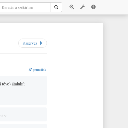
átszervez
permalink
 téve
)
átalakít
at