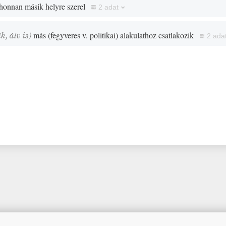
honnan másik helyre szerel
2 adat
tk
,
átv is
)
más
(
fegyveres v. politikai
)
alakulathoz csatlakozik
2 ada