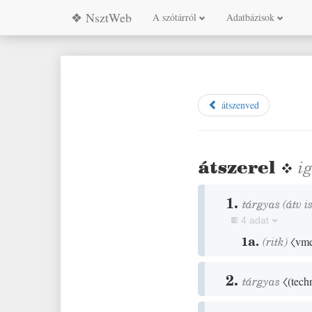
❖ NsztWeb
A szótárról
Adatbázisok
átszenved
átszerel
❖
i
1.
tárgyas
(
átv i
4 adat
1a.
(
ritk
)
〈vme
2.
tárgyas
〈
(
tech