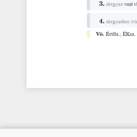
3.
tárgyas
vmit v
4.
tárgyatlan
(
ri
Vö.
ÉrtSz.
;
ÉKsz.