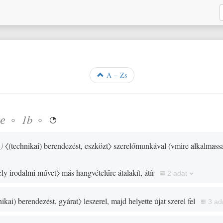
A – Zs
ge
◦
◦
1b

s
)
〈
(
technikai
)
berendezést, eszközt〉
szerelőmunkával
(
vmire alkalmassá
ly irodalmi művet〉
más hangvételűre átalakít, átír
2 adat
nikai
)
berendezést, gyárat〉
leszerel, majd helyette újat szerel fel
3 ad