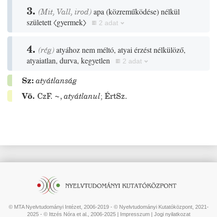
3.
(
Mit
,
Vall
,
irod
)
apa
(
közreműködése
)
nélkül
született
〈gyermek〉
2 adat
4.
(
rég
)
atyához nem méltó, atyai érzést nélkülöző,
atyaiatlan, durva, kegyetlen
2 adat
Sz:
atyátlanság
Vö.
CzF.
~
,
atyátlanul
;
ÉrtSz.
© MTA Nyelvtudományi Intézet, 2006-2019 - © Nyelvtudományi Kutatóközpont, 2021-
2025 - © Ittzés Nóra et al., 2006-2025 |
Impresszum
|
Jogi nyilatkozat