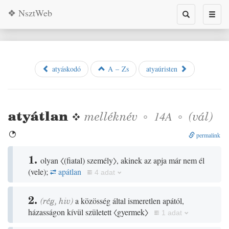
❖ NsztWeb
Toggle
Toggl
search
naviga
atyáskodó
A – Zs
atyaúristen
atyátlan
❖
melléknév
◦
◦
(
vál
)
14A

permalink
1.
olyan
〈
(
fiatal
)
személy〉
, akinek az apja már nem él
(
vele
)
;
apátlan
4 adat
2.
(
rég
,
hiv
)
a közösség által ismeretlen apától,
házasságon kívül született
〈gyermek〉
1 adat