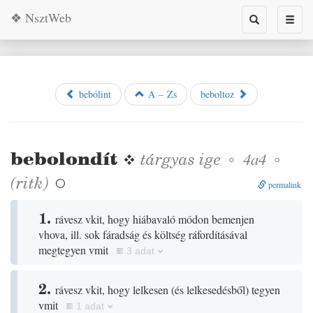
❖ NsztWeb
Toggle
Toggl
search
naviga
bebólint
A – Zs
beboltoz
bebolondít
❖
tárgyas
ige
◦
◦
4a4
(
ritk
)

permalink
1.
rávesz vkit, hogy hiábavaló módon bemenjen
vhova, ill. sok fáradság és költség ráfordításával
megtegyen vmit
3 adat
2.
rávesz vkit, hogy lelkesen
(
és lelkesedésből
)
tegyen
vmit
1 adat