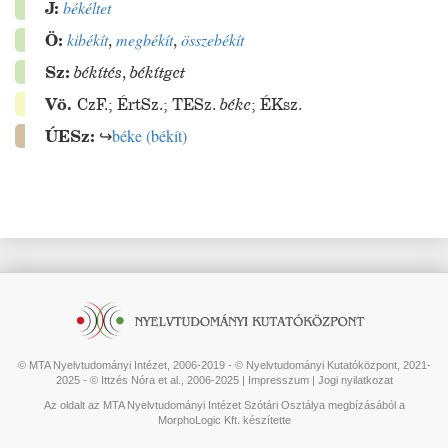
J:
békéltet
Ö:
kibékít
,
megbékít
,
összebékít
Sz:
békítés
,
békítget
Vö.
CzF.
;
ÉrtSz.
;
TESz.
béke
;
ÉKsz.
ÚESz:
↪
béke
(
békít
)
© MTA Nyelvtudományi Intézet, 2006-2019 - © Nyelvtudományi Kutatóközpont, 2021-
2025 - © Ittzés Nóra et al., 2006-2025 |
Impresszum
|
Jogi nyilatkozat
Az oldalt az MTA Nyelvtudományi Intézet Szótári Osztálya megbízásából a
MorphoLogic Kft. készítette