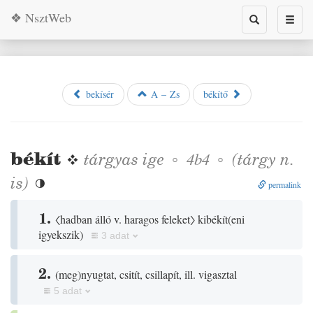
❖ NsztWeb
Toggle
Toggl
search
naviga
bekísér
A – Zs
békítő
békít
❖
tárgyas
ige
◦
◦
(tárgy n.
4b4
is)

permalink
1.
〈hadban álló v. haragos feleket〉
kibékít
(
eni
igyekszik
)
3 adat
2.
(
meg
)
nyugtat, csitít, csillapít, ill. vigasztal
5 adat