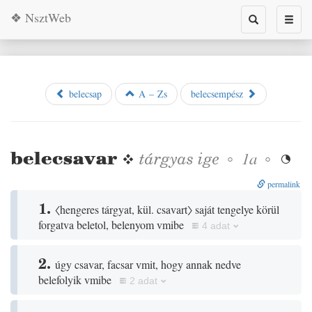
❖ NsztWeb
Toggle
Toggl
search
naviga
belecsap
A – Zs
belecsempész
belecsavar
❖
tárgyas
ige
◦
◦
1a

permalink
1.
〈hengeres tárgyat, kül. csavart〉
saját tengelye körül
forgatva beletol, belenyom vmibe
4 adat
2.
úgy csavar, facsar vmit, hogy annak nedve
belefolyik vmibe
2 adat