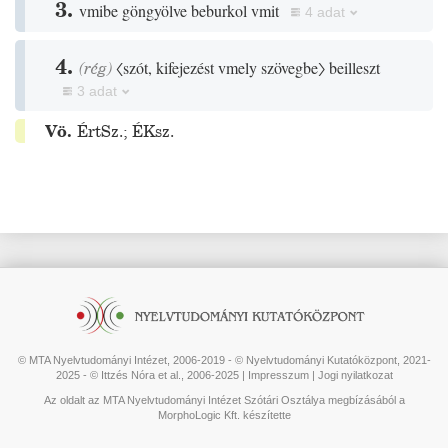
3.
vmibe göngyölve beburkol vmit
4 adat
4.
(
rég
)
〈szót, kifejezést vmely szövegbe〉
beilleszt
3 adat
Vö.
ÉrtSz.
;
ÉKsz.
© MTA Nyelvtudományi Intézet, 2006-2019 - © Nyelvtudományi Kutatóközpont, 2021-
2025 - © Ittzés Nóra et al., 2006-2025 |
Impresszum
|
Jogi nyilatkozat
Az oldalt az MTA Nyelvtudományi Intézet Szótári Osztálya megbízásából a
MorphoLogic Kft. készítette