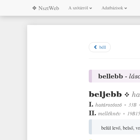
❖ NsztWeb
A szótárról
Adatbázisok
béll
bellebb
-
lás
beljebb
❖
ha
I.
határozószó
◦
33B
II.
melléknév
◦
19B1
belül levő, belső,