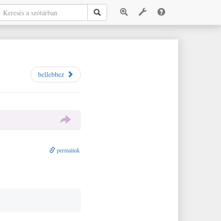
bellebbez
permalink