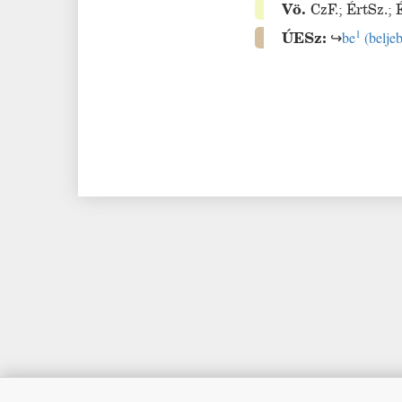
Vö.
CzF.
;
ÉrtSz.
;
1
ÚESz:
↪
be
(
belje