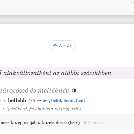
A – Zs
d alakváltozatként az alábbi szócikkben
tározószó
és
melléknév

be
¹
belül
benn
bent
◦
bellebb
33B
→
,
,
,
5
◦
(jelzőként, felsőfokban is)
(
rég
,
ritk
)
 vminek középpontjához közelebb eső
〈hely〉
2 adat