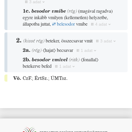
3 adat
1c.
besodor vmibe
(
rég
)
(
magával ragadva
)
egyre inkább vmilyen
(
kellemetlen
)
helyzetbe,
állapotba juttat,
belesodor
vmibe
4 adat
2.
(
kissé
rég
)
beteker, összecsavar vmit
3 adat
2a.
(
rég
)
〈hajat〉
becsavar
1 adat
2b.
besodor vmivel
(
ritk
)
〈fonallal〉
betekerve befed
1 adat
Vö.
CzF.
;
ÉrtSz.
;
ÚMTsz.