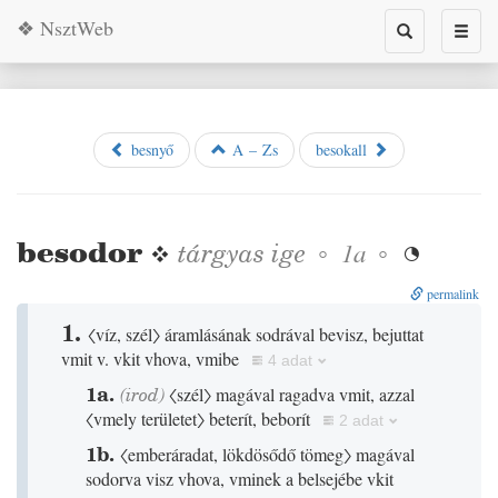
❖ NsztWeb
Toggle
Toggl
search
naviga
besnyő
A – Zs
besokall
besodor
❖
tárgyas
ige
◦
◦
1a

permalink
1.
〈víz, szél〉
áramlásának sodrával bevisz, bejuttat
vmit v. vkit vhova, vmibe
4 adat
1a.
(
irod
)
〈szél〉
magával ragadva vmit, azzal
〈vmely területet〉
beterít, beborít
2 adat
1b.
〈emberáradat, lökdösődő tömeg〉
magával
sodorva visz vhova, vminek a belsejébe vkit