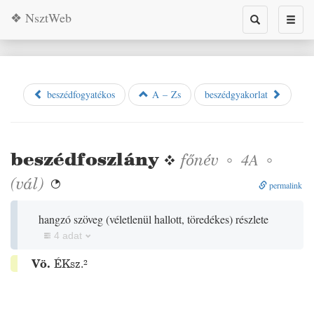
❖ NsztWeb
Toggle
Toggl
search
naviga
beszédfogyatékos
A – Zs
beszédgyakorlat
beszédfoszlány
❖
főnév
◦
◦
4A
(
vál
)

permalink
hangzó szöveg
(
véletlenül hallott, töredékes
)
részlete
4 adat
Vö.
ÉKsz.²