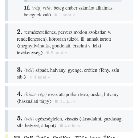
1f.
(
rég
,
ritk
)
beteg ember számára alkalmas,
betegnek való
1 adat
2.
természetellenes, perverz módon szokatlan v.
rendellenes
(
en
)
, kóros
(
an túlzó
)
, ill. annak tartott
〈megnyilvánulás, gondolati, érzelmi v. lelki
tevékenység〉
8 adat
3.
(
vál
)
sápadt, halvány, gyenge, erőtlen
〈fény, szín
stb.〉
4 adat
4.
(
kissé
rég
)
rossz állapotban levő, ócska, hitvány
〈használati tárgy〉
3 adat
5.
(
vál
)
egészségtelen, visszás
〈társadalmi, gazdasági
stb. helyzet, állapot〉
4 adat