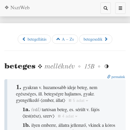
❖ NsztWeb
Toggle
Toggl
search
naviga
betegellátás
A – Zs
betegesedik
beteges
❖
melléknév
◦
◦
15B

permalink
1.
gyakran v. huzamosabb ideje beteg, nem
egészséges, ill. betegségre hajlamos, gyakr.
gyengélkedő
〈ember, állat〉
5 adat
1a.
(
vál
)
tartósan beteg, es. sérült v. fájós
〈test
(
rész
)
, szerv〉
4 adat
1b.
ilyen emberre, állatra jellemző, vkinek a kóros