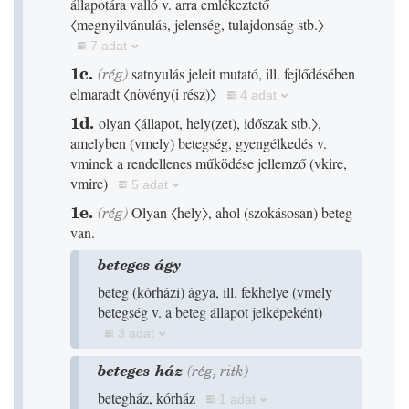
állapotára valló v. arra emlékeztető
〈megnyilvánulás, jelenség, tulajdonság stb.〉
7 adat
1c.
(
rég
)
satnyulás jeleit mutató, ill. fejlődésében
elmaradt
〈növény
(
i rész
)
〉
4 adat
1d.
olyan
〈állapot, hely
(
zet
)
, időszak stb.〉
,
amelyben
(
vmely
)
betegség, gyengélkedés v.
vminek a rendellenes működése jellemző
(
vkire,
vmire
)
5 adat
1e.
(
rég
)
Olyan
〈hely〉
, ahol
(
szokásosan
)
beteg
van.
beteges ágy
beteg
(
kórházi
)
ágya, ill. fekhelye
(
vmely
betegség v. a beteg állapot jelképeként
)
3 adat
beteges ház
(
rég
,
ritk
)
betegház, kórház
1 adat