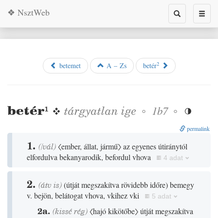
❖ NsztWeb
Toggle
Toggl
search
naviga
2
betemet
A – Zs
betér
betér
¹
❖
tárgyatlan
ige
◦
◦
1b7

permalink
1.
(
/
vál
)
〈ember, állat, jármű〉
az egyenes útiránytól
elfordulva bekanyarodik, befordul vhova
4 adat
2.
(
átv is
)
(
útját megszakítva rövidebb időre
)
bemegy
v. bejön, belátogat vhova, vkihez vki
5 adat
2a.
(
kissé
rég
)
〈hajó kikötőbe〉
útját megszakítva