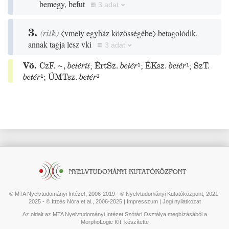
bemegy, befut
3 adat
3.
(
ritk
)
〈vmely egyház közösségébe〉
betagolódik,
annak tagja lesz vki
3 adat
Vö.
CzF.
~
,
betérít
;
ÉrtSz.
betér
¹
;
ÉKsz.
betér
¹
;
SzT.
betér
¹
;
ÚMTsz.
betér
¹
© MTA Nyelvtudományi Intézet, 2006-2019 - © Nyelvtudományi Kutatóközpont, 2021-
2025 - © Ittzés Nóra et al., 2006-2025 |
Impresszum
|
Jogi nyilatkozat
Az oldalt az MTA Nyelvtudományi Intézet Szótári Osztálya megbízásából a
MorphoLogic Kft. készítette