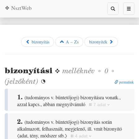
❖ NsztWeb
Toggle
Toggl
search
naviga
bizonyítás
A – Zs
bizonyíték
bizonyítási
❖
melléknév
◦
◦
0
(jelzőként)

permalink
1.
(
tudományos v. büntetőjogi
)
bizonyításra vonatk.,
azzal kapcs., abban megnyilvánuló
7 adat
2.
(
tudományos v. büntetőjogi
)
bizonyítás során
alkalmazott, felhasznált, megjelenő, ill. vmit bizonyító
〈adat, tény, módszer stb.〉
4 adat