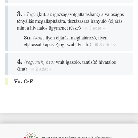
3.
(
Jog
)
〈kül. az igazságszolgáltatásban:〉
a valóságos
tényállás megállapítására, tisztázására irányuló
〈eljárás
mint a hivatalos ügymenet része〉
3 adat
3a.
(
Jog
)
ilyen eljárást meghatározó, ilyen
eljárással kapcs.
〈jog, szabály stb.〉
3 adat
4.
(
rég
,
ritk
,
hiv
)
vmit igazoló, tanúsító hivatalos
〈irat〉
2 adat
Vö.
CzF.