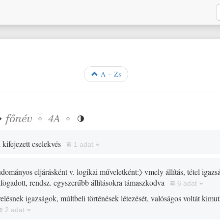
A – Zs
❖
főnév
◦
◦
4A

 kifejezett cselekvés
1 adat
udományos eljárásként v. logikai műveletként:〉
vmely állítás, tétel igaz
fogadott, rendsz. egyszerűbb állításokra támaszkodva
6 adat
velésnek igazságok, múltbeli történések létezését, valóságos voltát kimut
2 adat