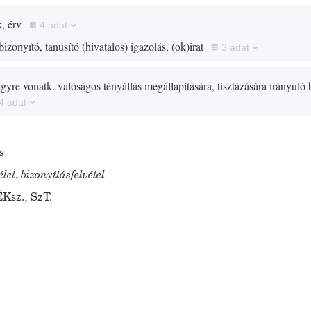
, érv
4 adat
bizonyító, tanúsító
(
hivatalos
)
igazolás,
(
ok
)
irat
3 adat
ügyre vonatk. valóságos tényállás megállapítására, tisztázására irányuló 
4 adat
s
élet
,
bizonyításfelvétel
ÉKsz.
;
SzT.