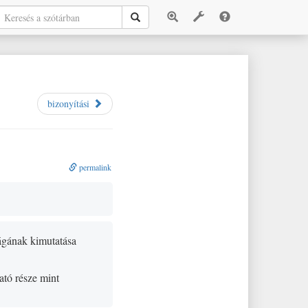
bizonyítási
permalink
ságának kimutatása
ató része mint