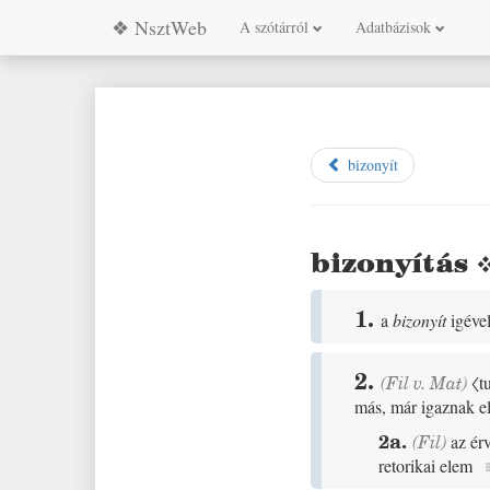
❖ NsztWeb
A szótárról
Adatbázisok
bizonyít
bizonyítás
1.
a
bizonyít
igével
2.
(
Fil
v.
Mat
)
〈t
más, már igaznak el
2a.
(
Fil
)
az ér
retorikai elem