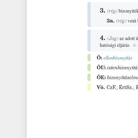
3.
(
rég
)
bizonyíték
3a.
(
rég
)
vmit 
4.
(
Jog
)
az adott 
hatósági eljárás
Ö:
ellenbizonyítás
ÖU:
istenbizonyítá
ÖE:
bizonyításelm
Vö.
CzF.
;
ÉrtSz.
;