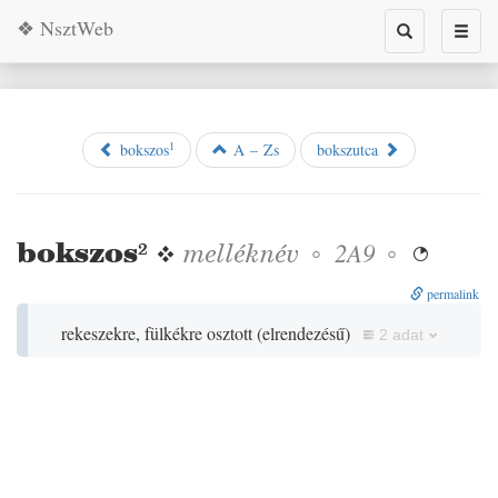
❖ NsztWeb
Toggle
Toggl
search
naviga
1
bokszos
A – Zs
bokszutca
bokszos
²
❖
melléknév
◦
◦
2A9

permalink
rekeszekre, fülkékre osztott
(
elrendezésű
)
2 adat