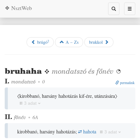
❖ NsztWeb
Toggle
Toggl
search
naviga
2
brúgó
A – Zs
brukkol
bruhaha
❖
mondatszó
és
főnév

I.
mondatszó
◦
0
permalink
〈kirobbanó, harsány hahotázás kif-ére, utánzására〉
3 adat
II.
főnév
◦
6A
kirobbanó, harsány hahotázás;
hahota
3 adat