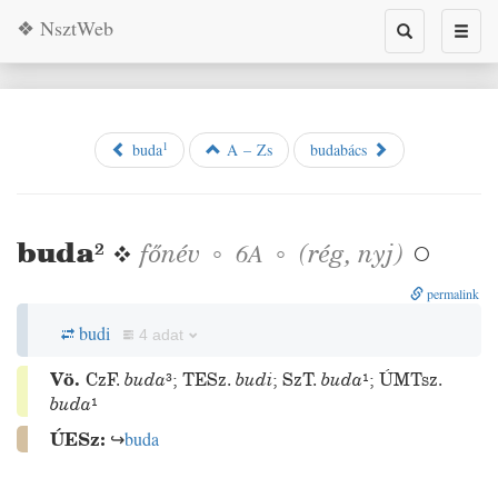
❖ NsztWeb
Toggle
Toggl
search
naviga
1
buda
A – Zs
budabács
buda
²
❖
főnév
◦
◦
(
rég
,
nyj
)
6A

permalink
budi
4 adat
Vö.
CzF.
buda
³
;
TESz.
budi
;
SzT.
buda
¹
;
ÚMTsz.
buda
¹
ÚESz:
↪
buda