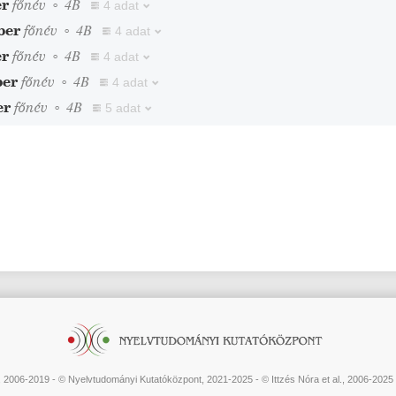
er
főnév
◦
4B
4 adat
ber
főnév
◦
4B
4 adat
r
főnév
◦
4B
4 adat
ber
főnév
◦
4B
4 adat
er
főnév
◦
4B
5 adat
 2006-2019 - © Nyelvtudományi Kutatóközpont, 2021-2025 - © Ittzés Nóra et al., 2006-2025