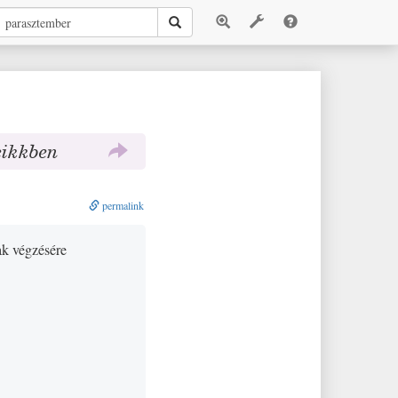
cikkben
permalink
ak végzésére