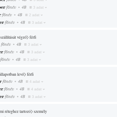
ber
főnév
◦
4B
3 adat
r
főnév
◦
4B
2 adat
er
főnév
◦
4B
3 adat
szállítását végző〉
férfi
r
főnév
◦
4B
3 adat
er
főnév
◦
4B
3 adat
főnév
◦
4B
3 adat
állapotban levő〉
férfi
r
főnév
◦
4B
4 adat
er
főnév
◦
4B
4 adat
er
főnév
◦
4B
3 adat
mi réteghez tartozó〉
személy