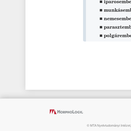
▪
iparosemb
▪
munkásem
▪
nemesembe
▪
parasztem
▪
polgáremb
© MTA Nyelvtudományi Intézet,