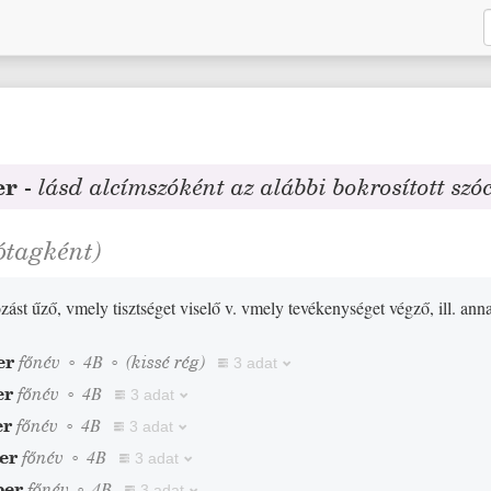
er
-
lásd alcímszóként az alábbi bokrosított szó
ótagként)
zást űző, vmely tisztséget viselő v. vmely tevékenységet végző, ill. ann
er
főnév
◦
4B
◦
(
kissé
rég
)
3 adat
er
főnév
◦
4B
3 adat
er
főnév
◦
4B
3 adat
er
főnév
◦
4B
3 adat
ber
főnév
◦
4B
3 adat