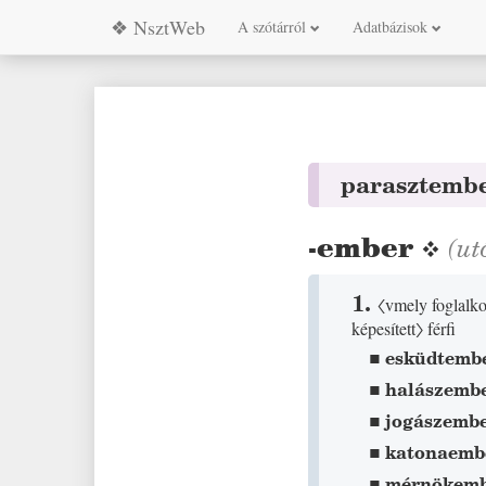
❖ NsztWeb
A szótárról
Adatbázisok
parasztemb
-ember
❖
(ut
1.
〈vmely foglalko
képesített〉
férfi
▪
esküdtemb
▪
halászemb
▪
jogászemb
▪
katonaemb
▪
mérnökem