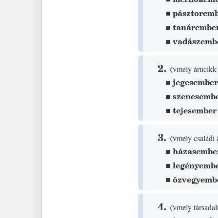
▪
pásztorem
▪
tanárembe
▪
vadászemb
2.
〈vmely árucikk 
▪
jegesembe
▪
szenesemb
▪
tejesember
3.
〈vmely családi 
▪
házasembe
▪
legényemb
▪
özvegyemb
4.
〈vmely társadal