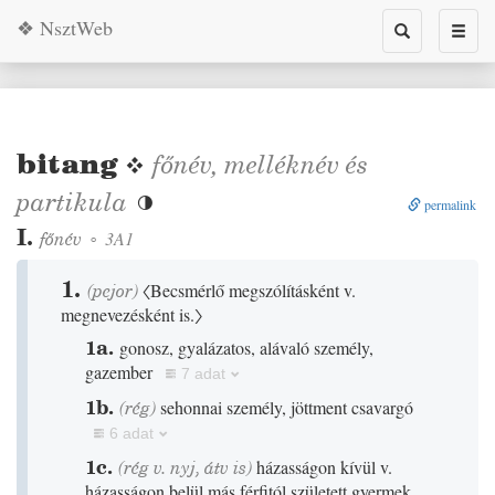
❖ NsztWeb
Toggle
Toggl
search
naviga
bitang
❖
főnév
,
melléknév
és
partikula

permalink
I.
főnév
◦
3A1
1.
(
pejor
)
〈Becsmérlő megszólításként v.
megnevezésként is.〉
1a.
gonosz, gyalázatos, alávaló személy,
gazember
7 adat
1b.
(
rég
)
sehonnai személy, jöttment csavargó
6 adat
1c.
(
rég
v.
nyj
,
átv is
)
házasságon kívül v.
házasságon belül más férfitól született gyermek,