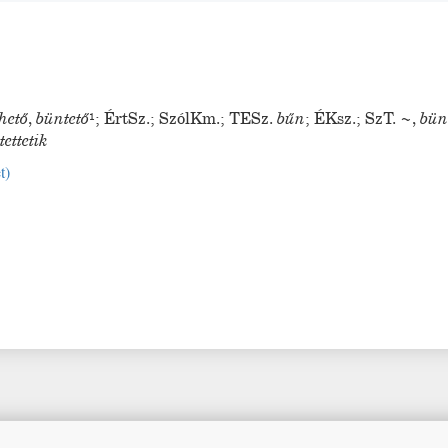
hető
,
büntető
¹
;
ÉrtSz.
;
SzólKm.
;
TESz.
bűn
;
ÉKsz.
;
SzT.
~
,
bün
ettetik
t
)