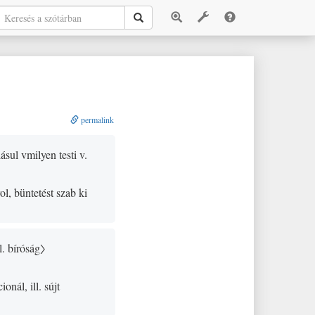
permalink
sul vmilyen testi v.
l, büntetést szab ki
l. bíróság〉
onál, ill. sújt