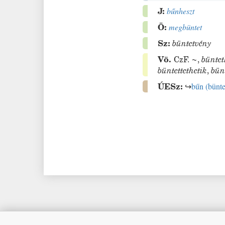
J:
bűnheszt
Ö:
megbüntet
Sz:
büntetvény
Vö.
CzF.
~
,
büntet
büntettethetik
,
bünt
ÚESz:
↪
bűn
(
bünte