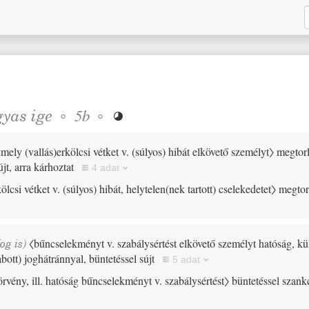
gyas
ige
◦
◦
5b

vmely
(
vallás
)
erkölcsi vétket v.
(
súlyos
)
hibát elkövető személyt〉
megtorlá
újt, arra kárhoztat
4 adat
kölcsi vétket v.
(
súlyos
)
hibát, helytelen
(
nek tartott
)
cselekedetet〉
megtoro
og
is)
〈bűncselekményt v. szabálysértést elkövető személyt hatóság, kü
bott
)
joghátránnyal, büntetéssel sújt
5 adat
örvény, ill. hatóság bűncselekményt v. szabálysértést〉
büntetéssel szankci