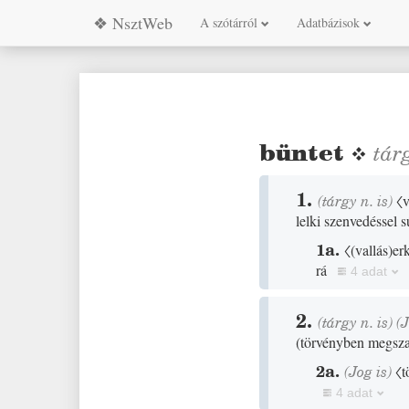
❖ NsztWeb
A szótárról
Adatbázisok
büntet
❖
tár
1.
(tárgy n. is)
〈
lelki szenvedéssel s
1a.
〈
(
vallás
)
er
rá
4 adat
2.
(tárgy n. is)
(
J
(
törvényben megsza
2a.
(
Jog
is)
〈t
4 adat