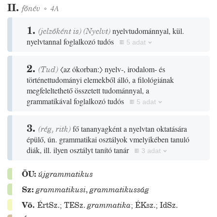
II.
főnév
◦
4A
1.
(jelzőként is)
(
Nyelvt
)
nyelvtudománnyal, kül.
nyelvtannal foglalkozó tudós
5 adat
2.
(
Tud
)
〈az ókorban:〉
nyelv-, irodalom- és
történettudományi elemekből álló, a filológiának
megfeleltethető összetett tudománnyal, a
grammatikával foglalkozó tudós
5 adat
3.
(
rég
,
ritk
)
fő tananyagként a nyelvtan oktatására
épülő, ún. grammatikai osztályok vmelyikében tanuló
diák, ill. ilyen osztályt tanító tanár
3 adat
ÖU:
újgrammatikus
Sz:
grammatikusi
,
grammatikusság
Vö.
ÉrtSz.
;
TESz.
grammatika
;
ÉKsz.
;
IdSz.