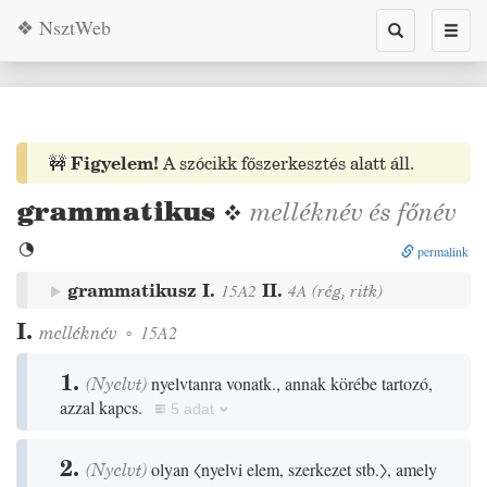
❖ NsztWeb
Toggle
Toggl
search
naviga
🚧
Figyelem!
A szócikk főszerkesztés alatt áll.
grammatikus
❖
melléknév
és
főnév

permalink
grammatikusz
I.
II.
15A2
4A
(
rég
,
ritk
)
I.
melléknév
◦
15A2
1.
(
Nyelvt
)
nyelvtanra vonatk., annak körébe tartozó,
azzal kapcs.
5 adat
2.
(
Nyelvt
)
olyan
〈nyelvi elem, szerkezet stb.〉
, amely