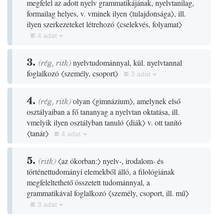
megfelel az adott nyelv grammatikájának, nyelvtanilag,
formailag helyes, v. vminek ilyen
〈tulajdonsága〉
, ill.
ilyen szerkezeteket létrehozó
〈cselekvés, folyamat〉
4 adat
3.
(
rég
,
ritk
)
nyelvtudománnyal, kül. nyelvtannal
foglalkozó
〈személy, csoport〉
3 adat
4.
(
rég
,
ritk
)
olyan
〈gimnázium〉
, amelynek első
osztályaiban a fő tananyag a nyelvtan oktatása, ill.
vmelyik ilyen osztályban tanuló
〈diák〉
v. ott tanító
〈tanár〉
4 adat
5.
(
ritk
)
〈az ókorban:〉
nyelv-, irodalom- és
történettudományi elemekből álló, a filológiának
megfeleltethető összetett tudománnyal, a
grammatikával foglalkozó
〈személy, csoport, ill. mű〉
3 adat