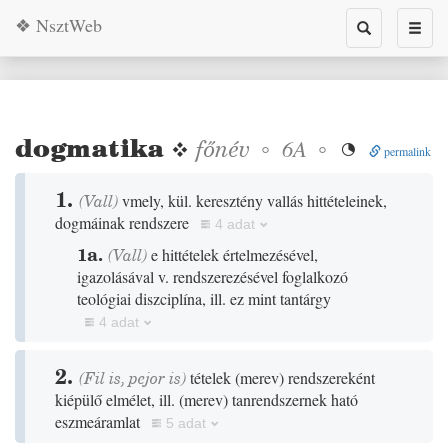
❖ NsztWeb
Toggle
Toggl
search
naviga
dogmatika
❖
főnév
◦
◦
6A

permalink
1.
(
Vall
)
vmely, kül. keresztény vallás hittételeinek,
dogmáinak rendszere
4 adat
1a.
(
Vall
)
e hittételek értelmezésével,
igazolásával v. rendszerezésével foglalkozó
teológiai diszciplína, ill. ez mint tantárgy
4 adat
2.
(
Fil
is,
pejor
is
)
tételek
(
merev
)
rendszereként
kiépülő elmélet, ill.
(
merev
)
tanrendszernek ható
eszmeáramlat
5 adat