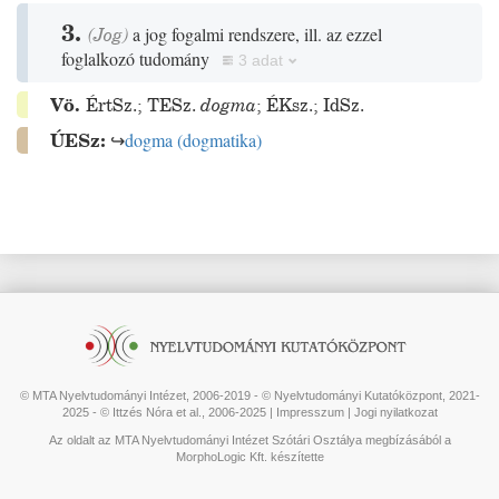
3.
(
Jog
)
a jog fogalmi rendszere, ill. az ezzel
foglalkozó tudomány
3 adat
Vö.
ÉrtSz.
;
TESz.
dogma
;
ÉKsz.
;
IdSz.
ÚESz:
↪
dogma
(
dogmatika
)
© MTA Nyelvtudományi Intézet, 2006-2019 - © Nyelvtudományi Kutatóközpont, 2021-
2025 - © Ittzés Nóra et al., 2006-2025 |
Impresszum
|
Jogi nyilatkozat
Az oldalt az MTA Nyelvtudományi Intézet Szótári Osztálya megbízásából a
MorphoLogic Kft. készítette