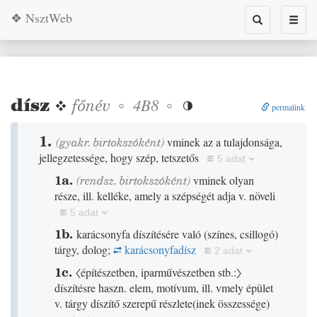
❖ NsztWeb
Toggle
Toggl
search
naviga
dísz
❖
főnév
◦
◦
4B8

permalink
1.
(gyakr. birtokszóként)
vminek az a tulajdonsága,
jellegzetessége, hogy szép, tetszetős
5 adat
1a.
(rendsz. birtokszóként)
vminek olyan
része, ill. kelléke, amely a szépségét adja v. növeli
5 adat
1b.
karácsonyfa díszítésére való
(
színes, csillogó
)
tárgy, dolog;
karácsonyfadísz
2 adat
1c.
〈építészetben, iparművészetben stb.:〉
díszítésre haszn. elem, motívum, ill. vmely épület
v. tárgy díszítő szerepű részlete
(
inek összessége
)