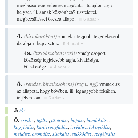
megbecsülésre érdemes magatartás, tulajdonság v.
helyzet, ill. annak köszönhető, tisztelettel,
megbecsüléssel övezett állapot
6 adat
4.
(birtokszóként)
vminek a legjobb, legértékesebb
darabja v. képviselője
4 adat
4a.
(birtokszóként)
(
vál
)
vmely csoport,
közösség legjelesebb tagja, kiválósága,
büszkesége
4 adat
5.
(rendsz. birtokszóként)
(
rég
v.
nyj
)
vminek az
az állapota, hogy bővében, ill. legnagyobb fokában,
teljében van
5 adat
J:
ék
²
Ö:
csipke-
,
fejdísz
,
füzérdísz
,
hajdísz
,
homlokdísz
,
kagylódísz
,
karácsonyfadísz
,
levéldísz
,
lobogódísz
,
melldísz
,
oromdísz
,
sisakdísz
,
stukkódísz
,
szegélydísz
,