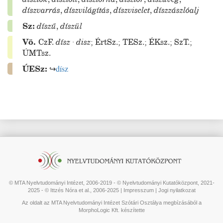
díszvarrás
,
díszvilágítás
,
díszviselet
,
díszzászlóalj
Sz:
díszű
,
díszül
Vö.
CzF.
dísz
·
disz
;
ÉrtSz.
;
TESz.
;
ÉKsz.
;
SzT.
;
ÚMTsz.
ÚESz:
↪
dísz
© MTA Nyelvtudományi Intézet, 2006-2019 - © Nyelvtudományi Kutatóközpont, 2021-
2025 - © Ittzés Nóra et al., 2006-2025 |
Impresszum
|
Jogi nyilatkozat
Az oldalt az MTA Nyelvtudományi Intézet Szótári Osztálya megbízásából a
MorphoLogic Kft. készítette