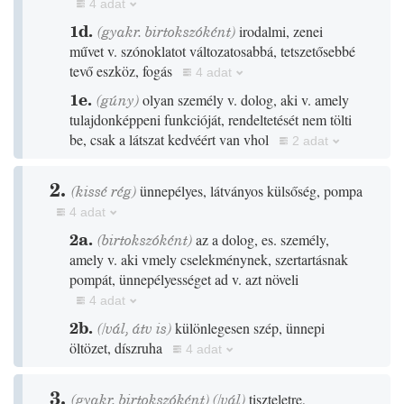
4 adat
1d.
(gyakr. birtokszóként)
irodalmi, zenei
művet v. szónoklatot változatosabbá, tetszetősebbé
tevő eszköz, fogás
4 adat
1e.
(
gúny
)
olyan személy v. dolog, aki v. amely
tulajdonképpeni funkcióját, rendeltetését nem tölti
be, csak a látszat kedvéért van vhol
2 adat
2.
(
kissé
rég
)
ünnepélyes, látványos külsőség, pompa
4 adat
2a.
(birtokszóként)
az a dolog, es. személy,
amely v. aki vmely cselekménynek, szertartásnak
pompát, ünnepélyességet ad v. azt növeli
4 adat
2b.
(
/
vál
,
átv is
)
különlegesen szép, ünnepi
öltözet, díszruha
4 adat
3.
(gyakr. birtokszóként)
(
/
vál
)
tiszteletre,