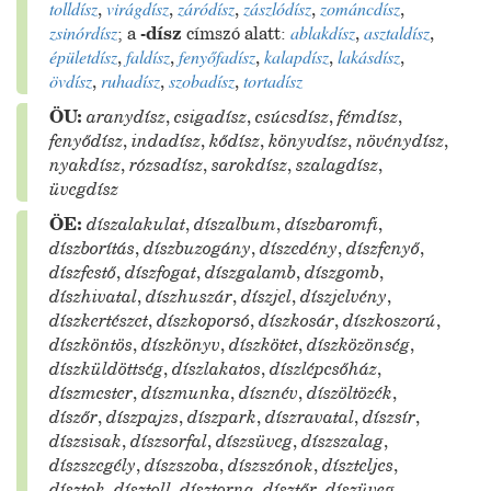
tolldísz
,
virágdísz
,
záródísz
,
zászlódísz
,
zománcdísz
,
zsinórdísz
;
a
-dísz
címszó alatt:
ablakdísz
,
asztaldísz
,
épületdísz
,
faldísz
,
fenyőfadísz
,
kalapdísz
,
lakásdísz
,
övdísz
,
ruhadísz
,
szobadísz
,
tortadísz
ÖU:
aranydísz
,
csigadísz
,
csúcsdísz
,
fémdísz
,
fenyődísz
,
indadísz
,
kődísz
,
könyvdísz
,
növénydísz
,
nyakdísz
,
rózsadísz
,
sarokdísz
,
szalagdísz
,
üvegdísz
ÖE:
díszalakulat
,
díszalbum
,
díszbaromfi
,
díszborítás
,
díszbuzogány
,
díszedény
,
díszfenyő
,
díszfestő
,
díszfogat
,
díszgalamb
,
díszgomb
,
díszhivatal
,
díszhuszár
,
díszjel
,
díszjelvény
,
díszkertészet
,
díszkoporsó
,
díszkosár
,
díszkoszorú
,
díszköntös
,
díszkönyv
,
díszkötet
,
díszközönség
,
díszküldöttség
,
díszlakatos
,
díszlépcsőház
,
díszmester
,
díszmunka
,
dísznév
,
díszöltözék
,
díszőr
,
díszpajzs
,
díszpark
,
díszravatal
,
díszsír
,
díszsisak
,
díszsorfal
,
díszsüveg
,
díszszalag
,
díszszegély
,
díszszoba
,
díszszónok
,
díszteljes
,
dísztok
,
dísztoll
,
dísztorna
,
dísztőr
,
díszüveg
,