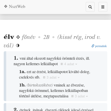
❖ NsztWeb
Toggle
Toggl
search
naviga
élv
❖
főnév
◦
◦
(
kissé
rég
,
irod
v.
2B
vál
)

permalink
1.
vmi által okozott nagyfokú örömteli érzés, ill.
nagyon kellemes lelkiállapot
4 adat
1a.
ezt az érzést, lelkiállapotot kiváltó dolog,
cselekvés stb.
3 adat
1b.
(birtokszóként)
vminek az élvezése,
nagyfokú örömmel, kellemes lelkiállapotban
történő átélése, megtapasztalása
3 adat
2.
ételnek, italnak, élvezeti cikknek jóleső érzéssel