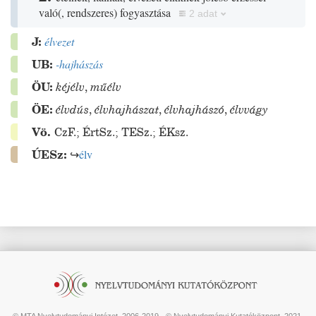
való
(
, rendszeres
)
fogyasztása
2 adat
J:
élvezet
UB:
-hajhászás
ÖU:
kéjélv
,
műélv
ÖE:
élvdús
,
élvhajhászat
,
élvhajhászó
,
élvvágy
Vö.
CzF.
;
ÉrtSz.
;
TESz.
;
ÉKsz.
ÚESz:
↪
élv