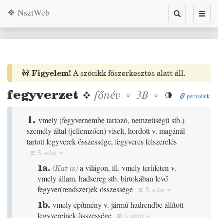
❖ NsztWeb
Toggle
Toggl
search
naviga
🚧
Figyelem!
A szócikk főszerkesztés alatt áll.
fegyverzet
❖
főnév
◦
◦
3B

permalink
1.
vmely
(
fegyvernembe tartozó, nemzetiségű stb.
)
személy által
(
jellemzően
)
viselt, hordott v. magánál
tartott fegyverek összessége, fegyveres felszerelés
5 adat
1a.
(
Kat
is)
a világon, ill. vmely területen v.
vmely állam, hadsereg stb. birtokában levő
fegyver
(
rendszer
)
ek összessége
5 adat
1b.
vmely építmény v. jármű hadrendbe állított
fegyvereinek összessége
5 adat