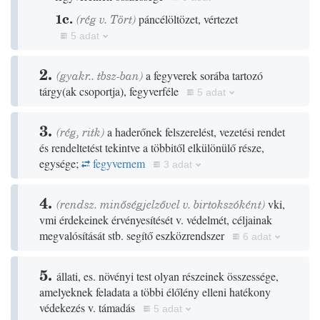
1c.
(
rég
v.
Tört
)
páncélöltözet, vértezet
5 adat
2.
(gyakr.. tbsz-ban)
a fegyverek sorába tartozó
tárgy
(
ak csoportja
)
, fegyverféle
5 adat
3.
(
rég
,
ritk
)
a haderőnek felszerelést, vezetési rendet
és rendeltetést tekintve a többitől elkülönülő része,
egysége;
fegyvernem
3 adat
4.
(rendsz. minőségjelzővel v. birtokszóként)
vki,
vmi érdekeinek érvényesítését v. védelmét, céljainak
megvalósítását stb. segítő eszközrendszer
6 adat
5.
állati, es. növényi test olyan részeinek összessége,
amelyeknek feladata a többi élőlény elleni hatékony
védekezés v. támadás
5 adat