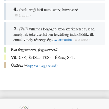
6.
(
ritk
,
tréf
)
férfi nemi szerv, hímvessző
1 adat
7.
(
Vill
)
villamos forgógép azon szerkezeti egysége,
amelynek tekercselésében feszültség indukálódik, ill.
ennek vmely részegysége;
armatúra
3 adat
Sz:
fegyverzeti
,
fegyverzetű
Vö.
CzF.
;
ÉrtSz.
;
TESz.
;
ÉKsz.
;
SzT.
ÚESz:
↪
fegyver
(
fegyverzet
)