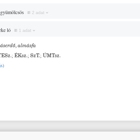
ó gyümölcsös
2 adat
rke ló
1 adat
áserdő
,
almásfa
TESz.
;
ÉKsz.
;
SzT.
;
ÚMTsz.
ás
)