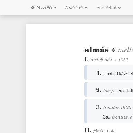
❖ NsztWeb
A szótárról
Adatbázisok
almás
❖
mell
I.
melléknév
◦
15A2
1.
almával készítet
2.
(
/
nyj
)
kerek fol
3.
(rendsz. állít
3a.
(rendsz. á
II.
főnév
◦
4A