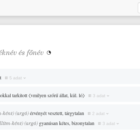
éknév
és
főnév

t
5 adat
tokkal tarkított
〈vmilyen szőrű állat, kül. ló〉
3 adat
m-ként)
(
argó
)
érvényét vesztett, tárgytalan
2 adat
llítm-ként)
(
argó
)
gyanúsan kétes, bizonytalan
3 adat