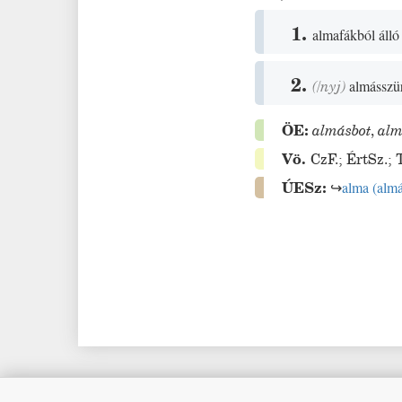
1.
almafákból áll
2.
(
/
nyj
)
almásszü
ÖE:
almásbot
,
alm
Vö.
CzF.
;
ÉrtSz.
;
ÚESz:
↪
alma
(
alm