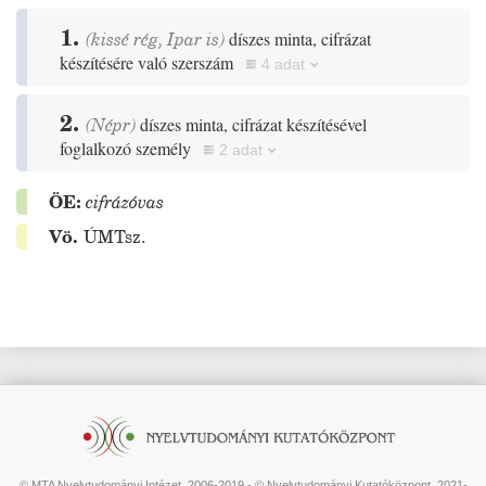
1.
(
kissé
rég
,
Ipar
is)
díszes minta, cifrázat
készítésére való szerszám
4 adat
2.
(
Népr
)
díszes minta, cifrázat készítésével
foglalkozó személy
2 adat
ÖE:
cifrázóvas
Vö.
ÚMTsz.
© MTA Nyelvtudományi Intézet, 2006-2019 - © Nyelvtudományi Kutatóközpont, 2021-