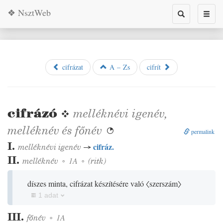
❖ NsztWeb
Toggle
Toggl
search
naviga
cifrázat
A – Zs
cifrít
cifrázó
❖
melléknévi igenév
,
melléknév
és
főnév

permalink
I.
cifráz.
melléknévi igenév
→
II.
melléknév
◦
1A
◦
(
ritk
)
díszes minta, cifrázat készítésére való
〈szerszám〉
1 adat
III.
főnév
◦
1A