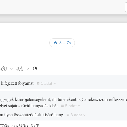
A – Zs
név
◦
◦
4A

 kifejezett folyamat
1 adat
egségek kísérőjelenségeként, ill. tüneteként is:〉
a rekeszizom reflexszer
yet sajátos rövid hangadás kísér
5 adat
om ilyen összehúzódását kísérő hang
3 adat
TESz.
csuklik
¹
;
SzT.