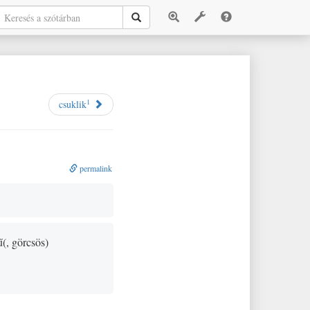
1
csuklik
permalink
ű
(
, görcsös
)