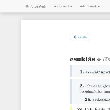
❖ NsztWeb
A szótárról
Adatbázisok
csukla
csuklás
❖
fő
1.
a
csuklik
¹
igével
2.
(
Orvos
is)
〈bet
összehúzódása, amel
2a.
a rekesziz
Vö.
CzF.
;
ÉrtSz.
;