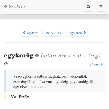
❖ NsztWeb
Toggle
Toggl
search
naviga
egykori
A – Zs
egykoron
egykorig
❖
határozószó
◦
◦
(
rég
)
0

permalink
a szövegkörnyezetben meghatározott időponttól,
eseménytől számítva vmennyi ideig, egy darabig, ill.
egy időre
4 adat
Vö.
ÉrtSz.