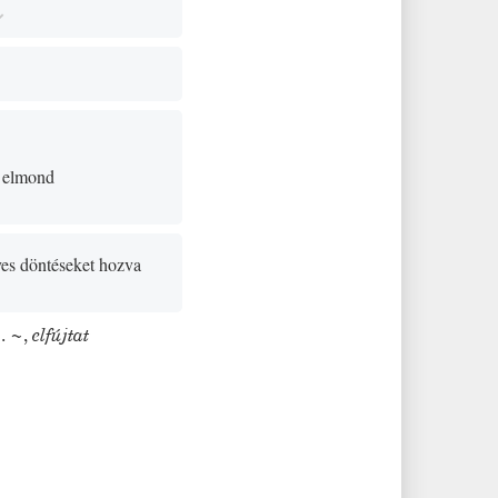
elmond
es döntéseket hozva
.
~
,
elfújtat