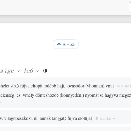
A – Zs
as
ige
◦
◦
1a6

ehelet stb.〉
fújva elröpít, odébb hajt, tovasodor
(
vhonnan
)
vmit
4 ad
 jelenség, es. vmely döntéshozó〉
(
könnyedén,
)
nyomát se hagyva megsz
. világítóeszközt, ill. annak lángját〉
fújva elolt
(
ja
)
5 adat