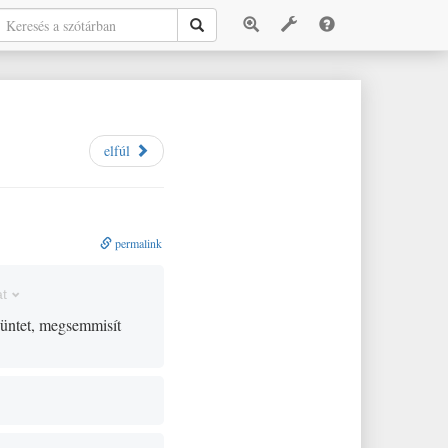
elfúl
permalink
at
üntet, megsemmisít