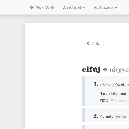
❖ NsztWeb
A szótárról
Adatbázisok
elfőz
elfúj
❖
tárgy
1.
(
átv is
)
〈szél, l
1a.
〈folyamat,
vmit
4 adat
2.
〈vmely gyújtó- v