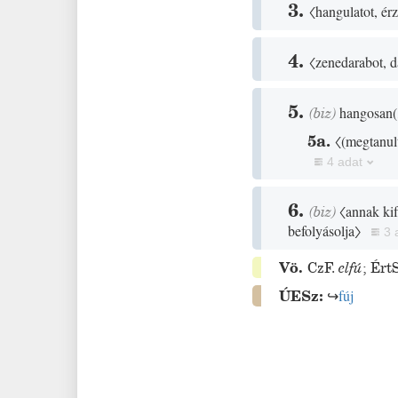
3.
〈hangulatot, érz
4.
〈zenedarabot, d
5.
(
biz
)
hangosan
(
5a.
〈
(
megtanul
4 adat
6.
(
biz
)
〈annak ki
befolyásolja〉
3 
Vö.
CzF.
elfú
;
ÉrtS
ÚESz:
↪
fúj