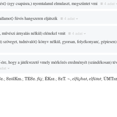
ést〉
(
egy csapásra,
)
nyomtalanul elmulaszt, megszüntet vmi
4 adat
allamot〉
fúvós hangszeren eljátszik
4 adat
, művészi árnyalás nélkül
)
elénekel vmit
4 adat
t
)
szöveget, tudnivalót〉
könyv nélkül, gyorsan, folyékonyan
(
, gépiesen
)
f-ére, hogy a játékvezető vmely mérkőzés eredményét
(
szándékosan
)
tév
adat
z.
;
SzólKm.
;
TESz.
fúj
;
ÉKsz.
;
SzT.
~
,
elfújhat
,
elfútat
;
ÚMTsz