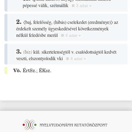
pépessé válik, szétmállik
3 adat
2.
〈baj, felelősség,
(
hibás
)
cselekedet
(
eredménye
)
〉
az
érdekelt személy ügyeskedésével következmények
nélkül feledésbe merül
4 adat
3.
(
biz
)
kül. sikertelenségtől v. csalódottságtól kedvét
veszti, elszontyolodik vki
4 adat
Vö.
ÉrtSz.
;
ÉKsz.