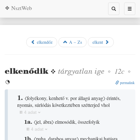
❖ NsztWeb
Toggle
Toggl
search
naviga
elkendőz
A – Zs
elkent
elkenődik
❖
tárgyatlan
ige
◦
◦
12c

permalink
1.
〈folyékony, kenhető v. por állagú anyag〉
érintés,
nyomás, súrlódás következtében szétterjed vhol
4 adat
1a.
〈jel, ábra〉
elmosódik, összefolyik
4 adat
1b.
〈puha, darabos anyag〉
mechanikai hatásra